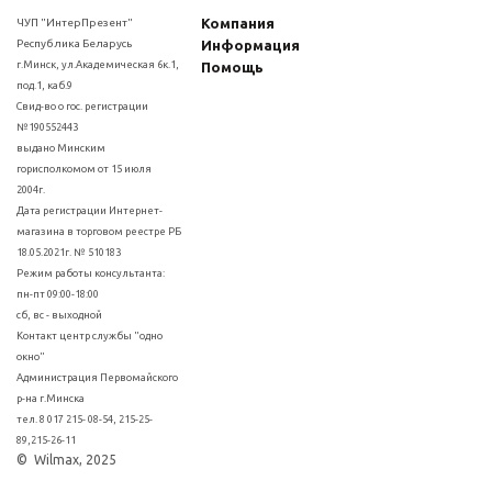
Компания
ЧУП "ИнтерПрезент"
Республика Беларусь
Информация
г.Минск, ул.Академическая 6к.1,
Помощь
под.1, каб.9
Свид-во о гос. регистрации
№190552443
выдано Минским
горисполкомом от 15 июля
2004г.
Дата регистрации Интернет-
магазина в торговом реестре РБ
18.05.2021г. № 510183
Режим работы консультанта:
пн-пт 09:00-18:00
сб, вс - выходной
Контакт центр службы "одно
окно"
Администрация Первомайского
р-на г.Минска
тел. 8 017 215- 08-54, 215-25-
89,215-26-11
© Wilmax, 2025