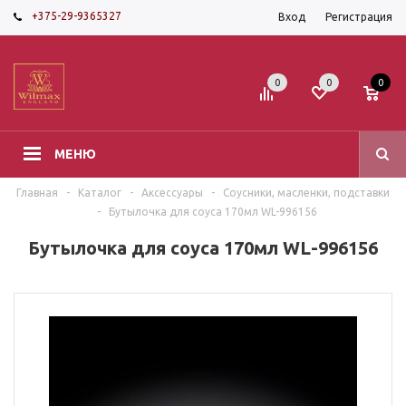
+375-29-9365327
Вход
Регистрация
0
0
0
МЕНЮ
Главная
-
Каталог
-
Аксессуары
-
Соусники, масленки, подставки
-
Бутылочка для соуса 170мл WL-996156
Бутылочка для соуса 170мл WL-996156