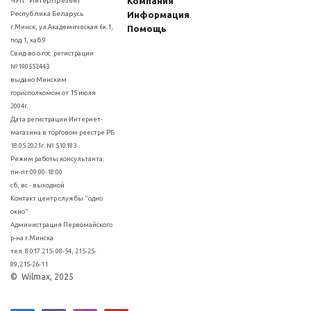
Компания
ЧУП "ИнтерПрезент"
Республика Беларусь
Информация
г.Минск, ул.Академическая 6к.1,
Помощь
под.1, каб.9
Свид-во о гос. регистрации
№190552443
выдано Минским
горисполкомом от 15 июля
2004г.
Дата регистрации Интернет-
магазина в торговом реестре РБ
18.05.2021г. № 510183
Режим работы консультанта:
пн-пт 09:00-18:00
сб, вс - выходной
Контакт центр службы "одно
окно"
Администрация Первомайского
р-на г.Минска
тел. 8 017 215- 08-54, 215-25-
89,215-26-11
© Wilmax, 2025