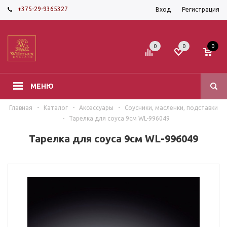
+375-29-9365327
Вход
Регистрация
0
0
0
МЕНЮ
Главная
-
Каталог
-
Аксессуары
-
Соусники, масленки, подставки
-
Тарелка для соуса 9см WL-996049
Тарелка для соуса 9см WL-996049