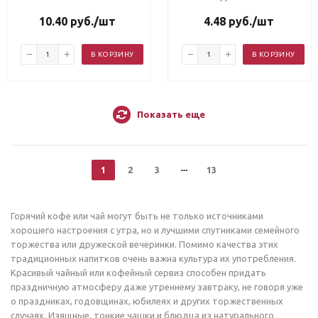
10.40
руб.
/шт
4.48
руб.
/шт
В КОРЗИНУ
В КОРЗИНУ
Показать еще
1
2
3
13
Горячий кофе или чай могут быть не только источниками
хорошего настроения с утра, но и лучшими спутниками семейного
торжества или дружеской вечеринки. Помимо качества этих
традиционных напитков очень важна культура их употребления.
Красивый чайный или кофейный сервиз способен придать
праздничную атмосферу даже утреннему завтраку, не говоря уже
о праздниках, годовщинах, юбилеях и других торжественных
случаях. Изящные, тонкие чашки и блюдца из натурального