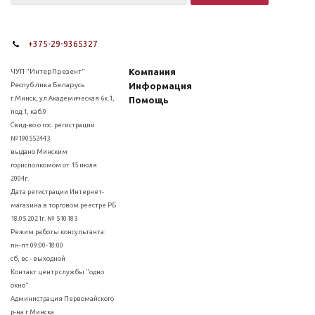
+375-29-9365327
Компания
ЧУП "ИнтерПрезент"
Республика Беларусь
Информация
г.Минск, ул.Академическая 6к.1,
Помощь
под.1, каб.9
Свид-во о гос. регистрации
№190552443
выдано Минским
горисполкомом от 15 июля
2004г.
Дата регистрации Интернет-
магазина в торговом реестре РБ
18.05.2021г. № 510183
Режим работы консультанта:
пн-пт 09:00-18:00
сб, вс - выходной
Контакт центр службы "одно
окно"
Администрация Первомайского
р-на г.Минска