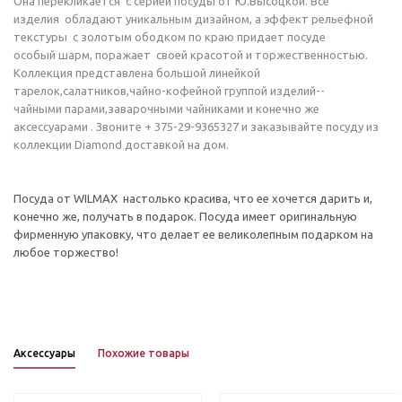
Она перекликается с серией посуды от Ю.Высоцкой. Все
изделия обладают уникальным дизайном, а эффект рельефной
текстуры c золотым ободком по краю придает посуде
особый шарм, поражает своей красотой и торжественностью.
Коллекция представлена большой линейкой
тарелок,салатников,чайно-кофейной группой изделий--
чайными парами,заварочными чайниками и конечно же
аксессуарами . Звоните + 375-29-9365327 и заказывайте посуду из
коллекции Diamond доставкой на дом.
Посуда от WILMAX настолько красива, что ее хочется дарить и,
конечно же, получать в подарок. Посуда имеет оригинальную
фирменную упаковку, что делает ее великолепным подарком на
любое торжество!
Аксессуары
Похожие товары