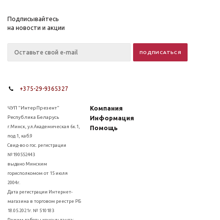
Подписывайтесь
на новости и акции
+375-29-9365327
Компания
ЧУП "ИнтерПрезент"
Республика Беларусь
Информация
г.Минск, ул.Академическая 6к.1,
Помощь
под.1, каб.9
Свид-во о гос. регистрации
№190552443
выдано Минским
горисполкомом от 15 июля
2004г.
Дата регистрации Интернет-
магазина в торговом реестре РБ
18.05.2021г. № 510183
Режим работы консультанта: