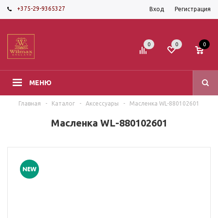
+375-29-9365327
Вход
Регистрация
0
0
0
МЕНЮ
Главная
-
Каталог
-
Аксессуары
-
Масленка WL-880102601
Масленка WL-880102601