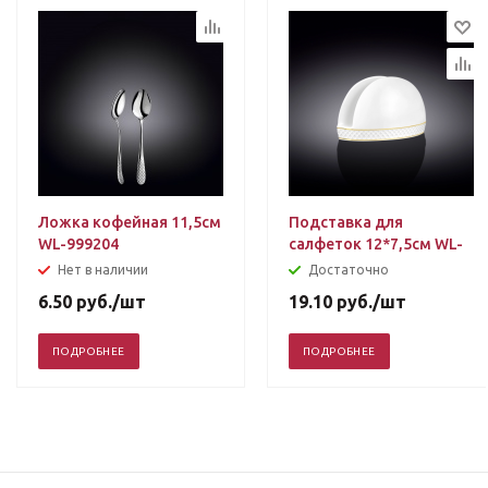
Ложка кофейная 11,5см
Подставка для
WL-999204
салфеток 12*7,5см WL-
880102901
Нет в наличии
Достаточно
6.50
руб.
/шт
19.10
руб.
/шт
ПОДРОБНЕЕ
ПОДРОБНЕЕ