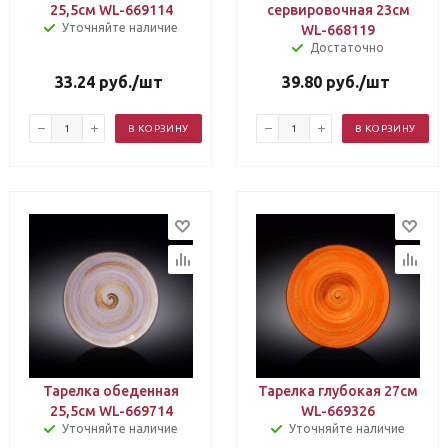
25,5см WL-669114
сервировочная 23см
Уточняйте наличие
WL-668119
Достаточно
33.24
руб.
/шт
39.80
руб.
/шт
В КОРЗИНУ
В КОРЗИНУ
Тарелка обеденная
Тарелка глубокая 27см
25,5см WL-669714
WL-669326
Уточняйте наличие
Уточняйте наличие