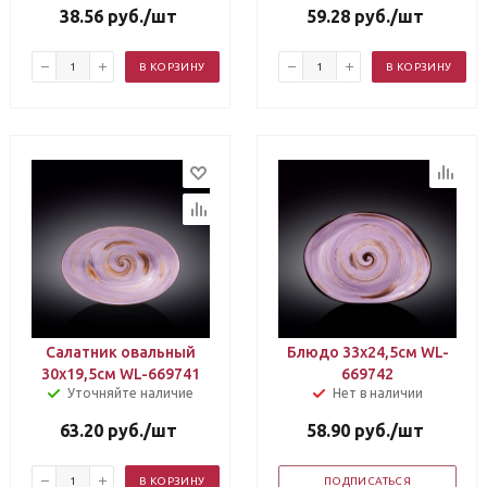
38.56
руб.
/шт
59.28
руб.
/шт
В КОРЗИНУ
В КОРЗИНУ
Салатник овальный
Блюдо 33х24,5см WL-
30х19,5см WL-669741
669742
Уточняйте наличие
Нет в наличии
63.20
руб.
/шт
58.90
руб.
/шт
В КОРЗИНУ
ПОДПИСАТЬСЯ