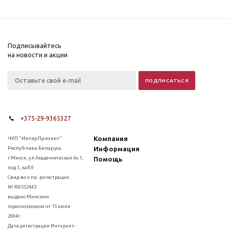
Подписывайтесь
на новости и акции
+375-29-9365327
Компания
ЧУП "ИнтерПрезент"
Республика Беларусь
Информация
г.Минск, ул.Академическая 6к.1,
Помощь
под.1, каб.9
Свид-во о гос. регистрации
№190552443
выдано Минским
горисполкомом от 15 июля
2004г.
Дата регистрации Интернет-