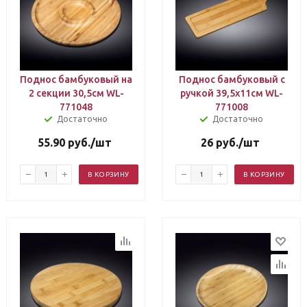
Поднос бамбуковый на
Поднос бамбуковый с
2 секции 30,5см WL-
ручкой 39,5х11см WL-
771048
771008
Достаточно
Достаточно
55.90
руб.
/шт
26
руб.
/шт
В КОРЗИНУ
В КОРЗИНУ