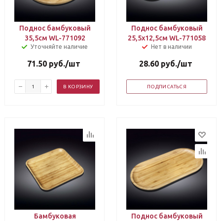
Поднос бамбуковый
Поднос бамбуковый
35,5см WL-771092
25,5х12,5см WL-771058
Уточняйте наличие
Нет в наличии
71.50
руб.
/шт
28.60
руб.
/шт
В КОРЗИНУ
ПОДПИСАТЬСЯ
Бамбуковая
Поднос бамбуковый