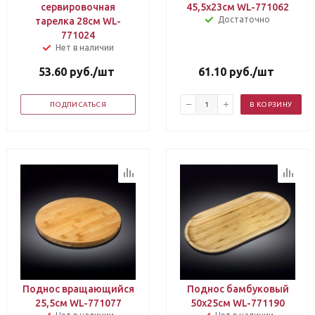
сервировочная
45,5х23см WL-771062
Достаточно
тарелка 28см WL-
771024
Нет в наличии
53.60
руб.
/шт
61.10
руб.
/шт
ПОДПИСАТЬСЯ
В КОРЗИНУ
Поднос вращающийся
Поднос бамбуковый
25,5см WL-771077
50х25см WL-771190