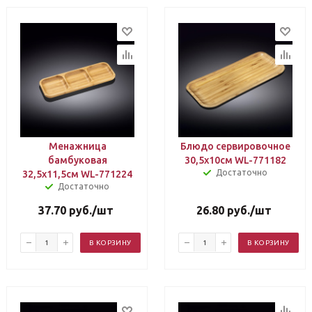
Менажница
Блюдо сервировочное
бамбуковая
30,5х10см WL-771182
Достаточно
32,5х11,5см WL-771224
Достаточно
37.70
руб.
/шт
26.80
руб.
/шт
В КОРЗИНУ
В КОРЗИНУ