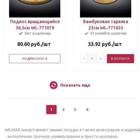
Поднос вращающийся
Бамбуковая тарелка
30,5см WL-771079
23см WL-771033
Нет в наличии
Уточняйте наличие
80.60
руб.
/шт
33.92
руб.
/шт
ПОДПИСАТЬСЯ
В КОРЗИНУ
Показать еще
1
2
3
4
WILMAX представляет линию посуды а также аксессуаров и издели
- экологичная, прочная, универсальная и просто красивая.