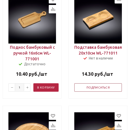
Поднос бамбуковый с
Подставка бамбуковая
ручкой 16х6см WL-
20х10см WL-771011
Нет в наличии
771001
Достаточно
10.40
руб.
/шт
14.30
руб.
/шт
В КОРЗИНУ
ПОДПИСАТЬСЯ