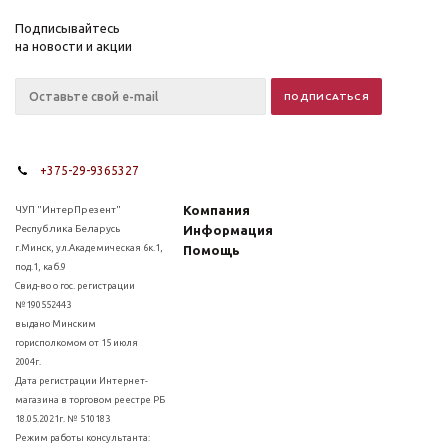
Подписывайтесь
на новости и акции
+375-29-9365327
Компания
ЧУП "ИнтерПрезент"
Республика Беларусь
Информация
г.Минск, ул.Академическая 6к.1,
Помощь
под.1, каб.9
Свид-во о гос. регистрации
№190552443
выдано Минским
горисполкомом от 15 июля
2004г.
Дата регистрации Интернет-
магазина в торговом реестре РБ
18.05.2021г. № 510183
Режим работы консультанта: