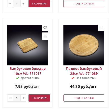
В КОРЗИНУ
ПОДПИСАТЬСЯ
Бамбуковое блюдце
Поднос бамбуковый
10см WL-771017
28см WL-771089
Достаточно
Нет в наличии
7.95
руб.
/шт
44.20
руб.
/шт
В КОРЗИНУ
ПОДПИСАТЬСЯ