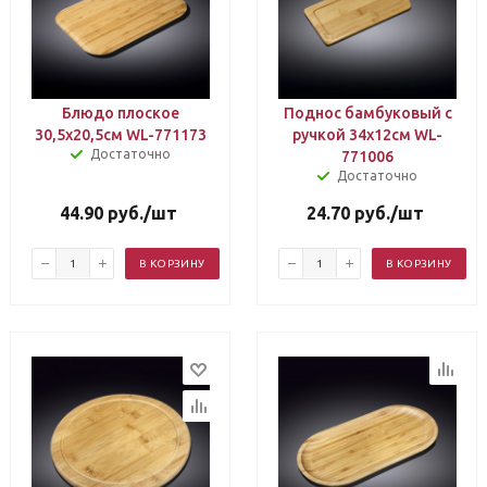
Блюдо плоское
Поднос бамбуковый с
30,5х20,5см WL-771173
ручкой 34х12см WL-
Достаточно
771006
Достаточно
44.90
руб.
/шт
24.70
руб.
/шт
В КОРЗИНУ
В КОРЗИНУ