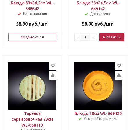
Блюдо 33х24,5см WL-
Блюдо 33х24,5см WL-
668642
669142
Нет в наличии
Достаточно
58.90
руб.
/шт
58.90
руб.
/шт
ПОДПИСАТЬСЯ
В КОРЗИНУ
Тарелка
Блюдо 28см WL-669420
Уточняйте наличие
сервировочная 23см
WL-668119