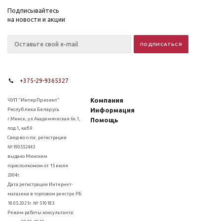
Подписывайтесь
на новости и акции
+375-29-9365327
Компания
ЧУП "ИнтерПрезент"
Республика Беларусь
Информация
г.Минск, ул.Академическая 6к.1,
Помощь
под.1, каб.9
Свид-во о гос. регистрации
№190552443
выдано Минским
горисполкомом от 15 июля
2004г.
Дата регистрации Интернет-
магазина в торговом реестре РБ
18.05.2021г. № 510183
Режим работы консультанта: