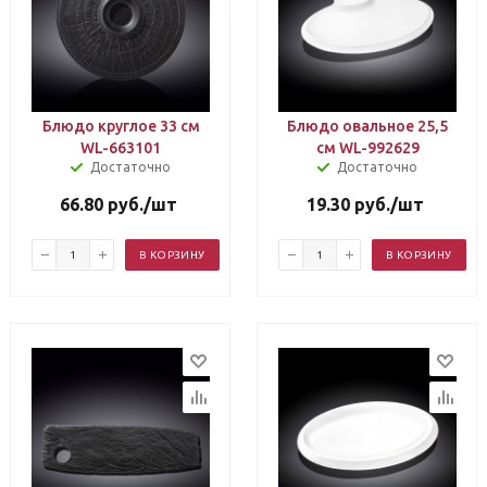
Блюдо круглое 33 см
Блюдо овальное 25,5
WL-663101
см WL-992629
Достаточно
Достаточно
66.80
руб.
/шт
19.30
руб.
/шт
В КОРЗИНУ
В КОРЗИНУ