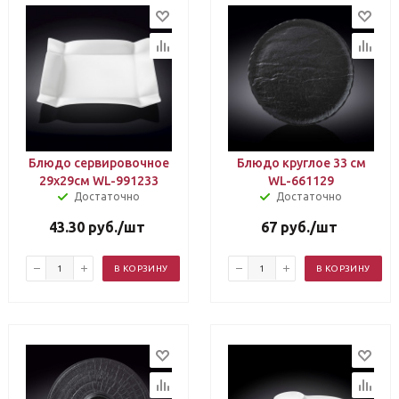
Блюдо сервировочное
Блюдо круглое 33 см
29х29см WL-991233
WL-661129
Достаточно
Достаточно
43.30
руб.
/шт
67
руб.
/шт
В КОРЗИНУ
В КОРЗИНУ