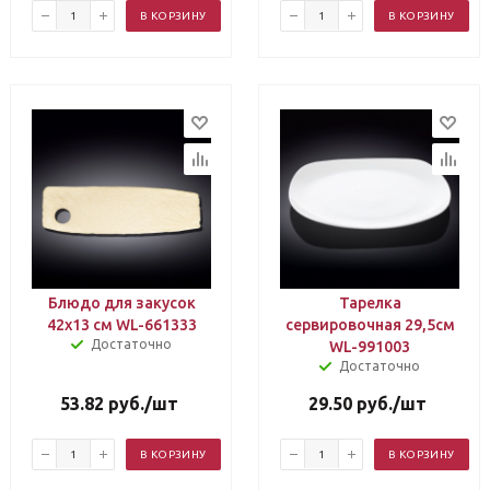
В КОРЗИНУ
В КОРЗИНУ
Блюдо для закусок
Тарелка
42х13 см WL-661333
сервировочная 29,5см
Достаточно
WL-991003
Достаточно
53.82
руб.
/шт
29.50
руб.
/шт
В КОРЗИНУ
В КОРЗИНУ