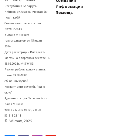
Компания
ЧУП "ИнтерПрезент"
Республика Беларусь
Информация
г.Минск, ул.Академическая 6к.1,
Помощь
под.1, каб.9
Свид-во о гос. регистрации
№190552443
выдано Минским
горисполкомом от 15 июля
2004г.
Дата регистрации Интернет-
магазина в торговом реестре РБ
18.05.2021г. № 510183
Режим работы консультанта:
пн-пт 09:00-18:00
сб, вс - выходной
Контакт центр службы "одно
окно"
Администрация Первомайского
р-на г.Минска
тел. 8 017 215- 08-54, 215-25-
89,215-26-11
© Wilmax, 2025