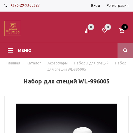
+375-29-9365327
Вход
Регистрация
0
0
0
МЕНЮ
Главная
-
Каталог
-
Аксессуары
-
Наборы для специй
-
Набор
для специй WL-996005
Набор для специй WL-996005