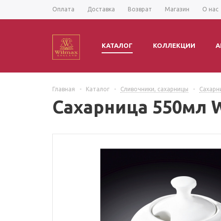
Оплата
Доставка
Возврат
Магазин
О нас
КАТАЛОГ
КОЛЛЕКЦИИ
А
Главная
-
Каталог
-
Сливочники, сахарницы
-
Сахарн
Сахарница 550мл 