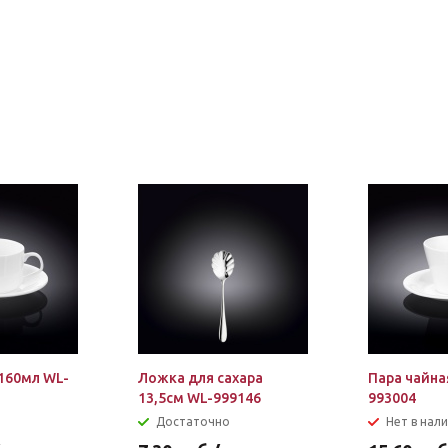
160мл WL-
Ложка для сахара
Пара чайна
13,5см WL-999146
993004
Достаточно
Нет в нал