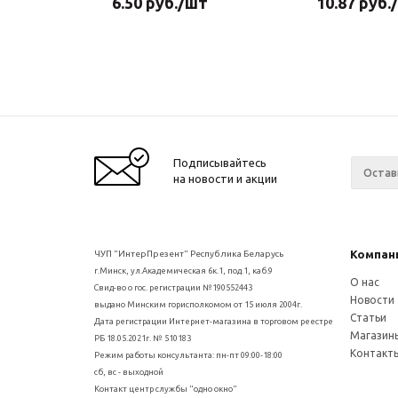
6.50
руб.
/шт
10.87
руб.
Подписывайтесь
на новости и акции
Компан
ЧУП "ИнтерПрезент" Республика Беларусь
г.Минск, ул.Академическая 6к.1, под.1, каб.9
О нас
Свид-во о гос. регистрации №190552443
Новости
выдано Минским горисполкомом от 15 июля 2004г.
Статьи
Дата регистрации Интернет-магазина в торговом реестре
Магазин
РБ 18.05.2021г. № 510183
Контакт
Режим работы консультанта: пн-пт 09:00-18:00
сб, вс - выходной
Контакт центр службы "одно окно"