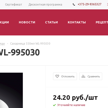
+375-29-9365327
Сертификат
Дисконтная программа
КЦИИ
НОВОСТИ
СТАТЬИ
КОНТАКТЫ
РЕЦЕП
ицы
-
Сахарница 550мл WL-995030
WL-995030
Отложить
Сравнить
24.20
руб.
/шт
Уточняйте наличие