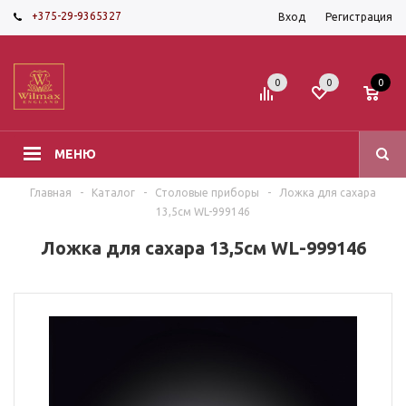
+375-29-9365327
Вход
Регистрация
0
0
0
МЕНЮ
Главная
-
Каталог
-
Столовые приборы
-
Ложка для сахара
13,5см WL-999146
Ложка для сахара 13,5см WL-999146