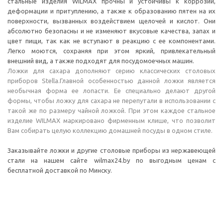
стальные изделия WILMAX прочны и устойчивы к коррозии,
деформации и притуплению, а также к образованию пятен на их
поверхности, вызванных воздействием щелочей и кислот. Они
абсолютно безопасны и не изменяют вкусовые качества, запах и
цвет пищи, так как не вступают в реакцию с ее компонентами.
Легко моются, сохраняя при этом яркий, привлекательный
внешний вид, а также подходят для посудомоечных машин.
Ложки для сахара дополняют серию классических столовых
приборов Stella.Главной особенностью данной ложки является
необычная форма ее лопасти. Ее специально делают другой
формы, чтобы ложку для сахара не перепутали в использовании с
такой же по размеру чайной ложкой. При этом каждое стальное
изделие WILMAX маркировано фирменным клише, что позволит
Вам собирать целую коллекцию домашней посуды в одном стиле.
Заказывайте ложки и другие столовые приборы из нержавеющей
стали на нашем сайте wilmax24.by по выгодным ценам с
бесплатной доставкой по Минску.