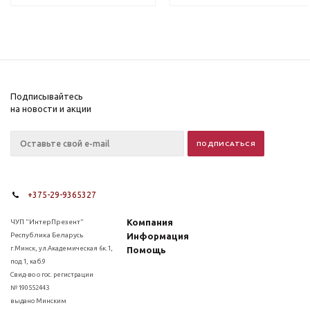
Подписывайтесь
на новости и акции
+375-29-9365327
Компания
ЧУП "ИнтерПрезент"
Республика Беларусь
Информация
г.Минск, ул.Академическая 6к.1,
Помощь
под.1, каб.9
Свид-во о гос. регистрации
№190552443
выдано Минским