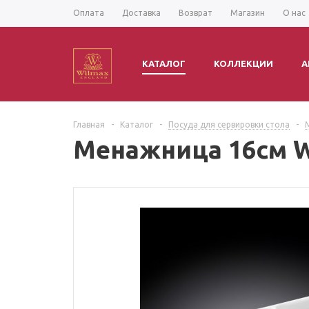
Оплата
Доставка
Возврат
Магазин
О нас
КАТАЛОГ
КОЛЛЕКЦИИ
А
Главная
-
Каталог
-
Посуда для сервировки стола
-
Менажница 16см W