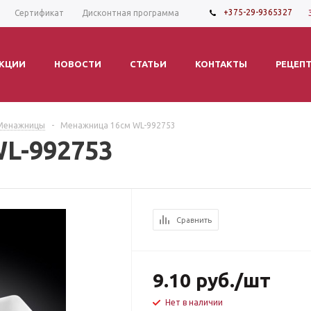
+375-29-9365327
Сертификат
Дисконтная программа
КЦИИ
НОВОСТИ
СТАТЬИ
КОНТАКТЫ
РЕЦЕП
Менажницы
-
Менажница 16см WL-992753
L-992753
Сравнить
9.10
руб.
/шт
Нет в наличии