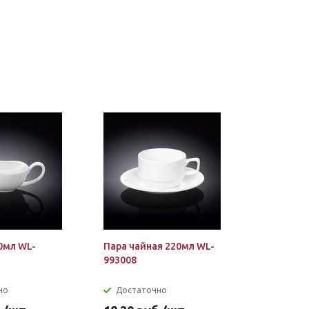
0мл WL-
Пара чайная 220мл WL-
993008
но
Достаточно