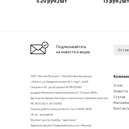
5.20
руб.
/шт
13
руб.
/ш
Подписывайтесь
на новости и акции
Компан
ЧУП "ИнтерПрезент" Республика Беларусь
г.Минск, ул.Академическая 6к.1, под.1, каб.9
О нас
Свид-во о гос. регистрации №190552443
Новости
выдано Минским горисполкомом от 15 июля 2004г.
Статьи
Дата регистрации Интернет-магазина в торговом реестре
Магазин
РБ 18.05.2021г. № 510183
Контакт
Режим работы консультанта: пн-пт 09:00-18:00
сб, вс - выходной
Контакт центр службы "одно окно"
Администрация Первомайского р-на г.Минска