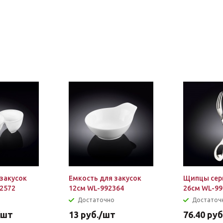
 закусок
Емкость для закусок
Щипцы сер
92572
12см WL-992364
26см WL-99
Достаточно
Достаточ
/шт
13
руб.
/шт
76.40
руб