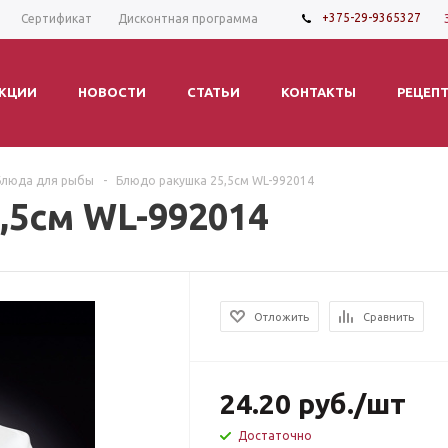
+375-29-9365327
Сертификат
Дисконтная программа
КЦИИ
НОВОСТИ
СТАТЬИ
КОНТАКТЫ
РЕЦЕП
Блюда для рыбы
-
Блюдо ракушка 25,5см WL-992014
,5см WL-992014
Отложить
Сравнить
24.20
руб.
/шт
Достаточно