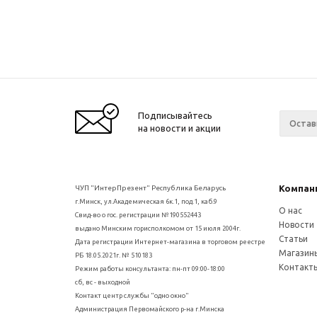
Подписывайтесь
на новости и акции
Компан
ЧУП "ИнтерПрезент" Республика Беларусь
г.Минск, ул.Академическая 6к.1, под.1, каб.9
О нас
Свид-во о гос. регистрации №190552443
Новости
выдано Минским горисполкомом от 15 июля 2004г.
Статьи
Дата регистрации Интернет-магазина в торговом реестре
Магазин
РБ 18.05.2021г. № 510183
Контакт
Режим работы консультанта: пн-пт 09:00-18:00
сб, вс - выходной
Контакт центр службы "одно окно"
Администрация Первомайского р-на г.Минска