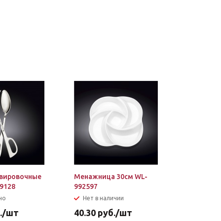
вировочные
Менажница 30см WL-
9128
992597
но
Нет в наличии
.
/шт
40.30
руб.
/шт