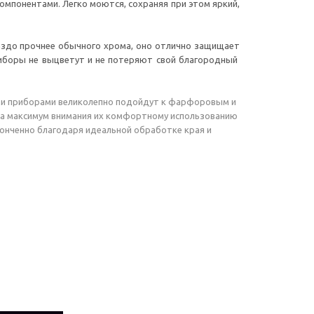
компонентами. Легко моются, сохраняя при этом яркий,
аздо прочнее обычного хрома, оно отлично защищает
риборы не выцветут и не потеряют свой благородный
ыми приборами великолепно подойдут к фарфоровым и
ла максимум внимания их комфортному использованию
тонченно благодаря идеальной обработке края и