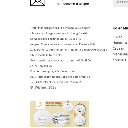
на новости и акции
Компан
ЧУП "ИнтерПрезент" Республика Беларусь
г.Минск, ул.Академическая 6к.1, под.1, каб.9
О нас
Свид-во о гос. регистрации №190552443
Новости
выдано Минским горисполкомом от 15 июля 2004г.
Статьи
Дата регистрации Интернет-магазина в торговом реестре
Магазин
РБ 18.05.2021г. № 510183
Контакт
Режим работы консультанта: пн-пт 09:00-18:00
сб, вс - выходной
Контакт центр службы "одно окно"
Администрация Первомайского р-на г.Минска
тел. 8 017 215- 08-54, 215-25-89,215-26-11
© Wilmax, 2025