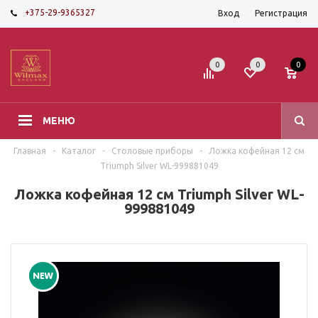
+375-29-9365327
Вход
Регистрация
0
0
0
МЕНЮ
Главная
-
Каталог
-
Столовые приборы
-
Ложка кофейная 12 см
Triumph Silver WL-999881049
Ложка кофейная 12 см Triumph Silver WL-
999881049