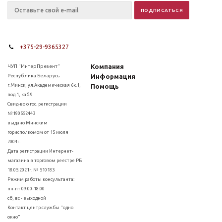
+375-29-9365327
Компания
ЧУП "ИнтерПрезент"
Республика Беларусь
Информация
г.Минск, ул.Академическая 6к.1,
Помощь
под.1, каб.9
Свид-во о гос. регистрации
№190552443
выдано Минским
горисполкомом от 15 июля
2004г.
Дата регистрации Интернет-
магазина в торговом реестре РБ
18.05.2021г. № 510183
Режим работы консультанта:
пн-пт 09:00-18:00
сб, вс - выходной
Контакт центр службы "одно
окно"