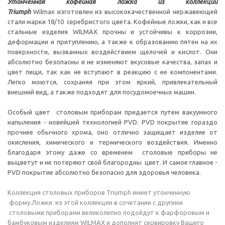
Утонченная кофейная ложка из коллекции
Triumph
Wilmax изготовлен из высококачественной нержавеющей
стали марки 18/10 серебристого цвета. Кофейные ложки, как и все
стальные изделия WILMAX прочны и устойчивы к коррозии,
деформации и притуплению, а также к образованию пятен на их
поверхности, вызванных воздействием щелочей и кислот. Они
абсолютно безопасны и не изменяют вкусовые качества, запах и
цвет пищи, так как не вступают в реакцию с ее компонентами.
Легко моются, сохраняя при этом яркий, привлекательный
внешний вид, а также подходят для посудомоечных машин.
Особый цвет столовым приборам придается путем вакуумного
напыления - новейшей технологией PVD. PVD покрытие гораздо
прочнее обычного хрома, оно отлично защищает изделие от
окисления, химического и термического воздействия. Именно
благодаря этому даже со временем столовые приборы не
выцветут и не потеряют свой благородны цвет. И самое главное -
PVD покрытие абсолютно безопасно для здоровья человека.
Коллекция столовых приборов Triumph имеет утонченную
форму.Ложки из этой коллекции в сочетании с другими
столовыми приборами великолепно подойдут к фарфоровым и
бамбуковым изделиям WILMAX и дополнят сервировку Вашего