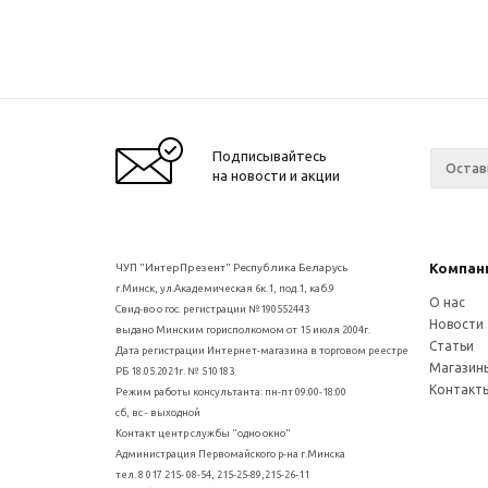
Подписывайтесь
на новости и акции
Компан
ЧУП "ИнтерПрезент" Республика Беларусь
г.Минск, ул.Академическая 6к.1, под.1, каб.9
О нас
Свид-во о гос. регистрации №190552443
Новости
выдано Минским горисполкомом от 15 июля 2004г.
Статьи
Дата регистрации Интернет-магазина в торговом реестре
Магазин
РБ 18.05.2021г. № 510183
Контакт
Режим работы консультанта: пн-пт 09:00-18:00
сб, вс - выходной
Контакт центр службы "одно окно"
Администрация Первомайского р-на г.Минска
тел. 8 017 215- 08-54, 215-25-89,215-26-11