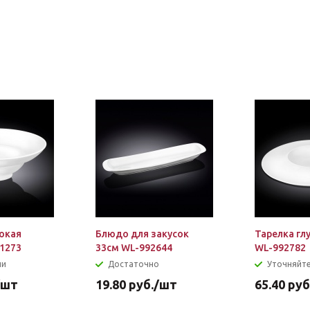
бокая
Блюдо для закусок
Тарелка гл
91273
33см WL-992644
WL-992782
ии
Достаточно
Уточняйте
/шт
19.80
руб.
/шт
65.40
руб