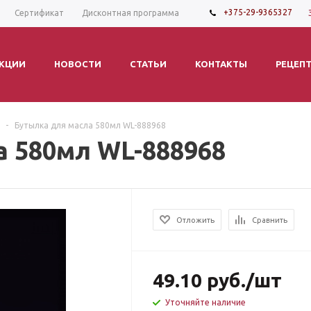
+375-29-9365327
Сертификат
Дисконтная программа
КЦИИ
НОВОСТИ
СТАТЬИ
КОНТАКТЫ
РЕЦЕП
-
Бутылка для масла 580мл WL-888968
а 580мл WL-888968
Отложить
Сравнить
49.10
руб.
/шт
Уточняйте наличие