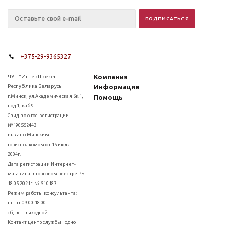
+375-29-9365327
Компания
ЧУП "ИнтерПрезент"
Республика Беларусь
Информация
г.Минск, ул.Академическая 6к.1,
Помощь
под.1, каб.9
Свид-во о гос. регистрации
№190552443
выдано Минским
горисполкомом от 15 июля
2004г.
Дата регистрации Интернет-
магазина в торговом реестре РБ
18.05.2021г. № 510183
Режим работы консультанта:
пн-пт 09:00-18:00
сб, вс - выходной
Контакт центр службы "одно