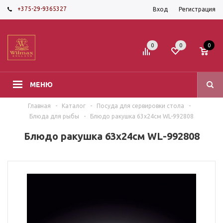
+375-29-9365327
Вход
Регистрация
0
0
0
МЕНЮ
Главная
-
Каталог
-
Посуда для сервировки стола
-
Блюда для рыбы
-
Блюдо ракушка 63х24см WL-992808
Блюдо ракушка 63х24см WL-992808