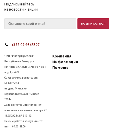
Подписывайтесь
на новости и акции
+375-29-9365327
Компания
ЧУП "ИнтерПрезент"
Республика Беларусь
Информация
г.Минск, ул.Академическая 6к.1,
Помощь
под.1, каб.9
Свид-во о гос. регистрации
№190552443
выдано Минским
горисполкомом от 15 июля
2004г.
Дата регистрации Интернет-
магазина в торговом реестре РБ
18.05.2021г. № 510183
Режим работы консультанта:
пн-пт 09:00-18:00