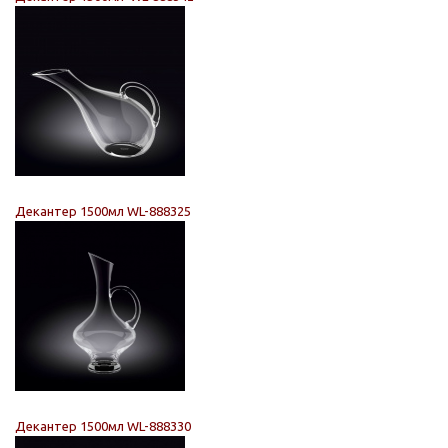
Декантер 1500мл WL-888325
Декантер 1500мл WL-888330