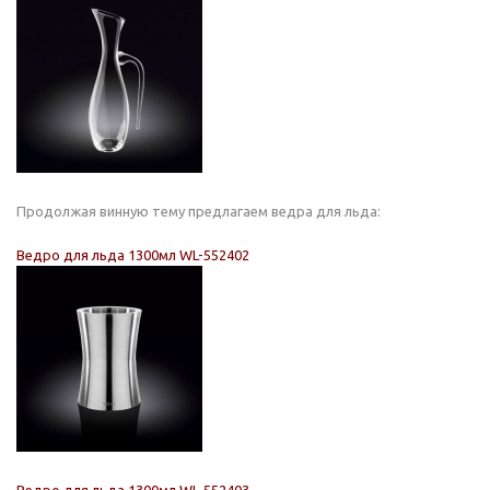
Продолжая винную тему предлагаем ведра для льда:
Ведро для льда 1300мл WL-552402