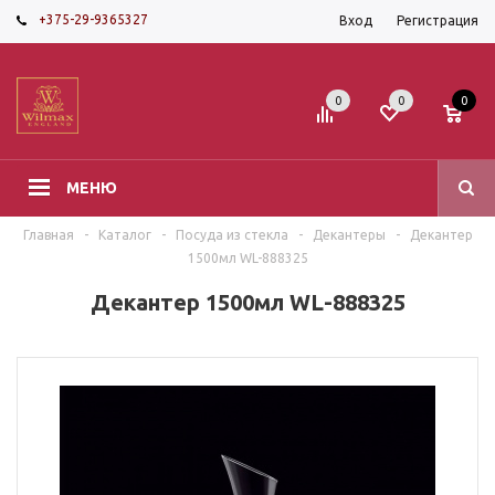
+375-29-9365327
Вход
Регистрация
0
0
0
МЕНЮ
Главная
-
Каталог
-
Посуда из стекла
-
Декантеры
-
Декантер
1500мл WL-888325
Декантер 1500мл WL-888325