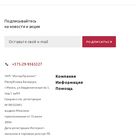
Подписывайтесь
на новости и акции
+375-29-9365327
Компания
ЧУП "ИнтерПрезент"
Республика Беларусь
Информация
г.Минск, ул.Академическая 6к.1,
Помощь
под.1, каб.9
Свид-во о гос. регистрации
№190552443
выдано Минским
горисполкомом от 15 июля
2004г.
Дата регистрации Интернет-
магазина в торговом реестре РБ