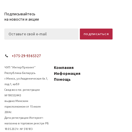
Подписывайтесь
на новости и акции
+375-29-9365327
Компания
ЧУП "ИнтерПрезент"
Республика Беларусь
Информация
г.Минск, ул.Академическая 6к.1,
Помощь
под.1, каб.9
Свид-во о гос. регистрации
№190552443
выдано Минским
горисполкомом от 15 июля
2004г.
Дата регистрации Интернет-
магазина в торговом реестре РБ
18.05.2021г. № 510183