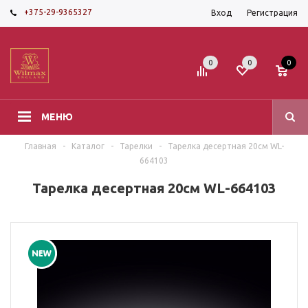
+375-29-9365327
Вход
Регистрация
0
0
0
МЕНЮ
Главная
-
Каталог
-
Тарелки
-
Тарелка десертная 20см WL-
664103
Тарелка десертная 20см WL-664103