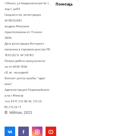
г.Минск, ул.Академическая 6к.1,
Помощь
под.1, каб.9
Свид-во о гос. регистрации
№190552443
выдано Минским
горисполкомом от 15 июля
2004г.
Дата регистрации Интернет-
магазина в торговом реестре РБ
18.05.2021г. № 510183
Режим работы консультанта:
пн-пт 09:00-18:00
сб, вс - выходной
Контакт центр службы "одно
окно"
Администрация Первомайского
р-на г.Минска
тел. 8 017 215- 08-54, 215-25-
89,215-26-11
© Wilmax, 2025