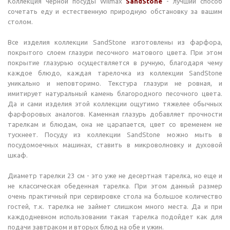
Коллекция черной посуды Wilmax
SandStone
- лучший способ
сочетать еду и естественную природную обстановку за вашим
столом.
Все изделия коллекции SandStone изготовлены из фарфора,
покрытого слоем глазури песочного матового цвета. При этом
покрытие глазурью осуществляется в ручную, благодаря чему
каждое блюдо, каждая тарелочка из коллекции SandStone
уникально и неповторимо. Текстура глазури не ровная, и
имитирует натуральный камень благородного песочного цвета.
Да и сами изделия этой коллекции ощутимо тяжелее обычных
фарфоровых аналогов. Каменная глазурь добавляет прочности
тарелкам и блюдам, она не царапается, цвет со временем не
тускнеет. Посуду из коллекции SandStone можно мыть в
посудомоечных машинах, ставить в микроволновку и духовой
шкаф.
Диаметр тарелки 23 см - это уже не десертная тарелка, но еще и
не классическая обеденная тарелка. При этом данный размер
очень практичный при сервировке стола на большое количество
гостей, т.к. тарелка не займет слишком много места. Да и при
каждодневном использовании такая тарелка подойдет как для
подачи завтраком и вторых блюд на обе и ужин.