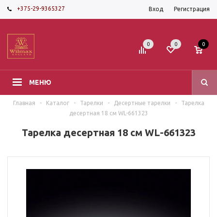
+375-29-9365327
Вход
Регистрация
0
0
0
МЕНЮ
Главная
-
Каталог
-
Тарелки
-
Десертные тарелки
-
Тарелка
десертная 18 см WL-661323
Тарелка десертная 18 см WL-661323