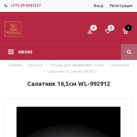
+375-29-9365327
Вход
Регистрация
0
0
0
МЕНЮ
Главная
-
Каталог
-
Посуда для сервировки стола
-
Салатники
-
Салатник 16,5см WL-992912
Салатник 16,5см WL-992912