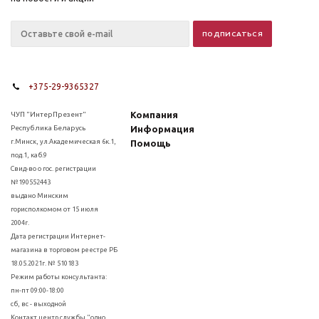
+375-29-9365327
Компания
ЧУП "ИнтерПрезент"
Республика Беларусь
Информация
г.Минск, ул.Академическая 6к.1,
Помощь
под.1, каб.9
Свид-во о гос. регистрации
№190552443
выдано Минским
горисполкомом от 15 июля
2004г.
Дата регистрации Интернет-
магазина в торговом реестре РБ
18.05.2021г. № 510183
Режим работы консультанта:
пн-пт 09:00-18:00
сб, вс - выходной
Контакт центр службы "одно