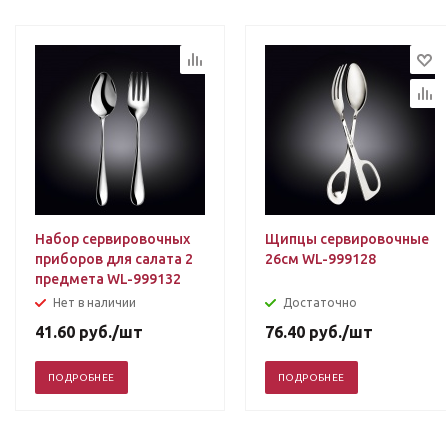
Набор сервировочных
Щипцы сервировочные
приборов для салата 2
26см WL-999128
предмета WL-999132
Нет в наличии
Достаточно
41.60
руб.
/шт
76.40
руб.
/шт
ПОДРОБНЕЕ
ПОДРОБНЕЕ