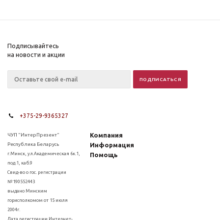
Подписывайтесь
на новости и акции
+375-29-9365327
Компания
ЧУП "ИнтерПрезент"
Республика Беларусь
Информация
г.Минск, ул.Академическая 6к.1,
Помощь
под.1, каб.9
Свид-во о гос. регистрации
№190552443
выдано Минским
горисполкомом от 15 июля
2004г.
Дата регистрации Интернет-