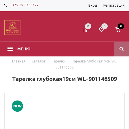
+375-29-9365327
Вход
Регистрация
0
0
0
МЕНЮ
Главная
-
Каталог
-
Тарелки
-
Тарелка глубокая19см WL-
901146509
Тарелка глубокая19см WL-901146509