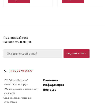
Подписывайтесь
на новости и акции
+375-29-9365327
Компания
ЧУП "ИнтерПрезент"
Республика Беларусь
Информация
г.Минск, ул.Академическая 6к.1,
Помощь
под.1, каб.9
Свид-во о гос. регистрации
№190552443