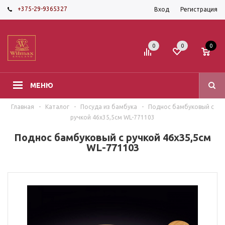
+375-29-9365327
Вход
Регистрация
0
0
0
МЕНЮ
Главная
-
Каталог
-
Посуда из бамбука
-
Поднос бамбуковый с
ручкой 46х35,5см WL-771103
Поднос бамбуковый с ручкой 46х35,5см
WL-771103