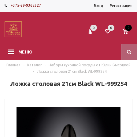
+375-29-9365327
Вход
Регистрация
0
0
0
МЕНЮ
Главная
-
Каталог
-
Наборы кухонной посуды от Юлии Высоцкой
-
Ложка столовая 21см Black WL-999254
Ложка столовая 21см Black WL-999254