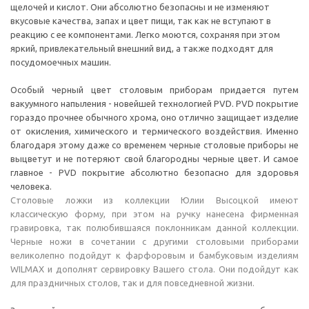
щелочей и кислот. Они абсолютно безопасны и не изменяют
вкусовые качества, запах и цвет пищи, так как не вступают в
реакцию с ее компонентами. Легко моются, сохраняя при этом
яркий, привлекательный внешний вид, а также подходят для
посудомоечных машин.
Особый черный цвет столовым приборам придается путем
вакуумного напыления - новейшей технологией PVD. PVD покрытие
гораздо прочнее обычного хрома, оно отлично защищает изделие
от окисления, химического и термического воздействия. Именно
благодаря этому даже со временем черные столовые приборы не
выцветут и не потеряют свой благородны черные цвет. И самое
главное - PVD покрытие абсолютно безопасно для здоровья
человека.
Столовые ложки из коллекции Юлии Высоцкой имеют
классическую форму, при этом на ручку нанесена фирменная
гравировка, так полюбившаяся поклонникам данной коллекции.
Черные ножи в сочетании с другими столовыми приборами
великолепно подойдут к фарфоровым и бамбуковым изделиям
WILMAX и дополнят сервировку Вашего стола. Они подойдут как
для праздничных столов, так и для повседневной жизни.