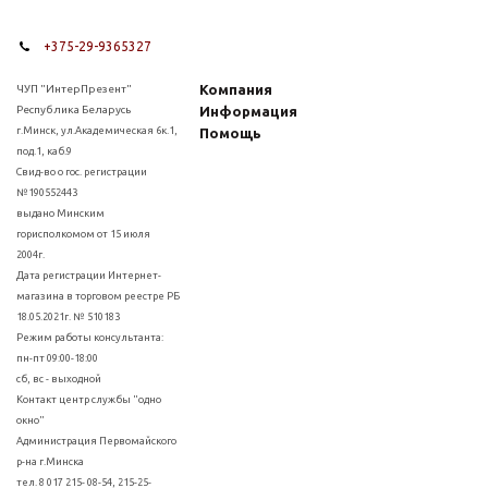
+375-29-9365327
Компания
ЧУП "ИнтерПрезент"
Республика Беларусь
Информация
г.Минск, ул.Академическая 6к.1,
Помощь
под.1, каб.9
Свид-во о гос. регистрации
№190552443
выдано Минским
горисполкомом от 15 июля
2004г.
Дата регистрации Интернет-
магазина в торговом реестре РБ
18.05.2021г. № 510183
Режим работы консультанта:
пн-пт 09:00-18:00
сб, вс - выходной
Контакт центр службы "одно
окно"
Администрация Первомайского
р-на г.Минска
тел. 8 017 215- 08-54, 215-25-