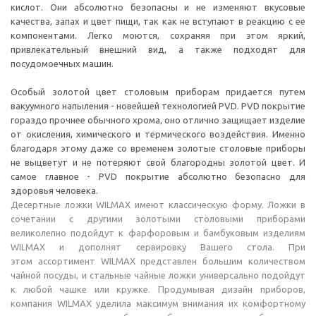
кислот. Они абсолютно безопасны и не изменяют вкусовые
качества, запах и цвет пищи, так как не вступают в реакцию с ее
компонентами. Легко моются, сохраняя при этом яркий,
привлекательный внешний вид, а также подходят для
посудомоечных машин.
Особый золотой цвет столовым приборам придается путем
вакуумного напыления - новейшей технологией PVD. PVD покрытие
гораздо прочнее обычного хрома, оно отлично защищает изделие
от окисления, химического и термического воздействия. Именно
благодаря этому даже со временем золотые столовые приборы
не выцветут и не потеряют свой благородны золотой цвет. И
самое главное - PVD покрытие абсолютно безопасно для
здоровья человека.
Десертные ложки WILMAX имеют классическую форму. Ложки в
сочетании с другими золотыми столовыми приборами
великолепно подойдут к фарфоровым и бамбуковым изделиям
WILMAX и дополнят сервировку Вашего стола. При
этом ассортимент WILMAX представлен большим количеством
чайной посуды, и стальные чайные ложки универсально подойдут
к любой чашке или кружке. Продумывая дизайн приборов,
компания WILMAX уделила максимум внимания их комфортному