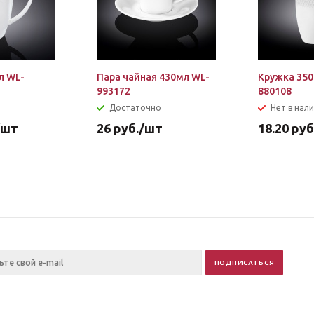
л WL-
Пара чайная 430мл WL-
Кружка 350
993172
880108
Достаточно
Нет в нал
/шт
26
руб.
/шт
18.20
руб