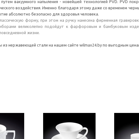
путем вакуумного напыления - новейшей технологией PVD. PVD покр
ического воздействия. Именно благодаря этому даже со временем черн
рытие абсолютно безопасно для здоровья человека.
ассическую форму, при этом на ручку нанесена фирменная гравировк
риборами великолепно подойдут к фарфоровым и бамбуковым изде
 повседневной жизни.
 из нержавеющей стали на нашем сайте wilmax24.by по выгодным ценам