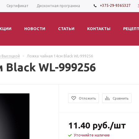
+375-29-9365327
Сертификат
Дисконтная программа
КЦИИ
НОВОСТИ
СТАТЬИ
КОНТАКТЫ
РЕЦЕП
и Высоцкой
-
Ложка чайная 14см Black WL-999256
 Black WL-999256
Отложить
Сравнить
11.40
руб.
/шт
Уточняйте наличие