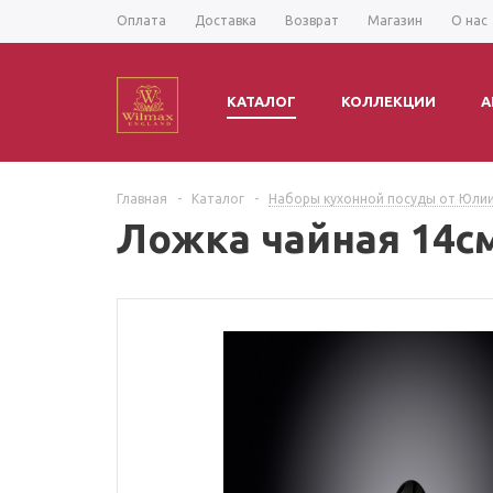
Оплата
Доставка
Возврат
Магазин
О нас
КАТАЛОГ
КОЛЛЕКЦИИ
А
Главная
-
Каталог
-
Наборы кухонной посуды от Юли
Ложка чайная 14см