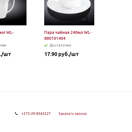
мл WL-
Пара чайная 240мл WL-
880101404
ичии
Достаточно
.
/шт
17.90
руб.
/шт
+375-29-9365327
Заказать звонок