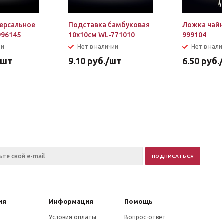
ерсальное
Подставка бамбуковая
Ложка чайн
996145
10х10см WL-771010
999104
ии
Нет в наличии
Нет в нал
/шт
9.10
руб.
/шт
6.50
руб.
ия
Информация
Помощь
Условия оплаты
Вопрос-ответ