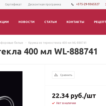
+375-29-9365327
Сертификат
Дисконтная программа
КЦИИ
НОВОСТИ
СТАТЬИ
КОНТАКТЫ
РЕЦЕП
рфоровые белые
-
Кружка из термостекла 400 мл WL-888741
екла 400 мл WL-888741
Сравнить
22.34
руб.
/шт
Нет в наличии