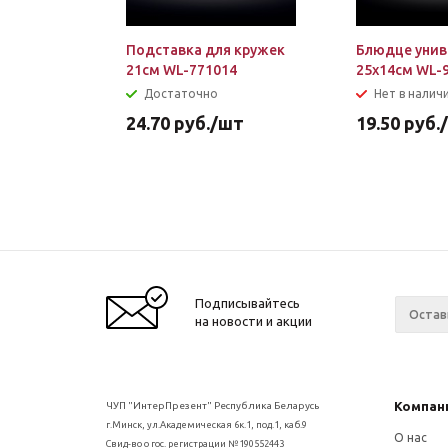
Подставка для кружек
Блюдце унив
21см WL-771014
25х14см WL-
Достаточно
Нет в налич
24.70
руб.
/шт
19.50
руб.
Подписывайтесь
на новости и акции
Компан
ЧУП "ИнтерПрезент" Республика Беларусь
г.Минск, ул.Академическая 6к.1, под.1, каб.9
О нас
Свид-во о гос. регистрации №190552443