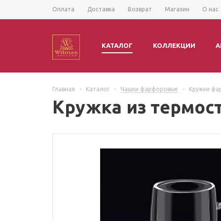
Оплата
Доставка
Возврат
Магазин
О нас
КАТАЛОГ
КОЛЛЕКЦИИ
А
Главная
-
Каталог
-
Чашки фарфоровые
-
Кружки фа
Кружка из термост