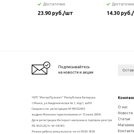
Достаточно
Достаточно
23.90
руб.
/шт
14.30
руб.
Подписывайтесь
на новости и акции
Компан
ЧУП "ИнтерПрезент" Республика Беларусь
г.Минск, ул.Академическая 6к.1, под.1, каб.9
О нас
Свид-во о гос. регистрации №190552443
Новости
выдано Минским горисполкомом от 15 июля 2004г.
Статьи
Дата регистрации Интернет-магазина в торговом реестре
Магазин
РБ 18.05.2021г. № 510183
Контакт
Режим работы консультанта: пн-пт 09:00-18:00