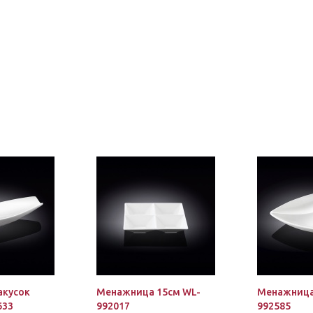
акусок
Менажница 15см WL-
Менажница
633
992017
992585