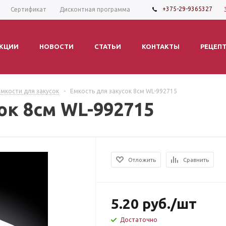
+375-29-9365327
Сертификат
Дисконтная программа
КЦИИ
НОВОСТИ
СТАТЬИ
КОНТАКТЫ
РЕЦЕП
Емкости для закусок
-
Емкость для закусок 8см WL-992715
ок 8см WL-992715
Отложить
Сравнить
5.20
руб.
/шт
Достаточно