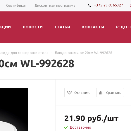
+375-29-9365327
Сертификат
Дисконтная программа
КЦИИ
НОВОСТИ
СТАТЬИ
КОНТАКТЫ
РЕЦЕП
Блюда для сервировки стола
-
Блюдо овальное 20см WL-992628
0см WL-992628
Отложить
Сравнить
21.90
руб.
/шт
Достаточно