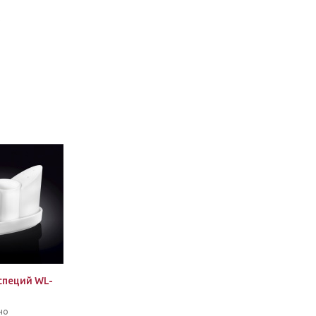
.
специй WL-
но