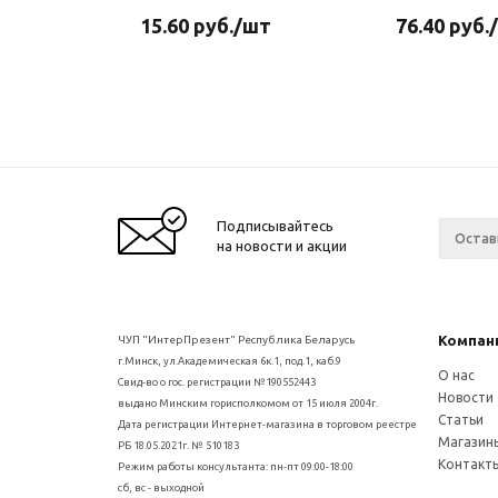
15.60
руб.
/шт
76.40
руб.
Подписывайтесь
на новости и акции
Компан
ЧУП "ИнтерПрезент" Республика Беларусь
г.Минск, ул.Академическая 6к.1, под.1, каб.9
О нас
Свид-во о гос. регистрации №190552443
Новости
выдано Минским горисполкомом от 15 июля 2004г.
Статьи
Дата регистрации Интернет-магазина в торговом реестре
Магазин
РБ 18.05.2021г. № 510183
Контакт
Режим работы консультанта: пн-пт 09:00-18:00
сб, вс - выходной