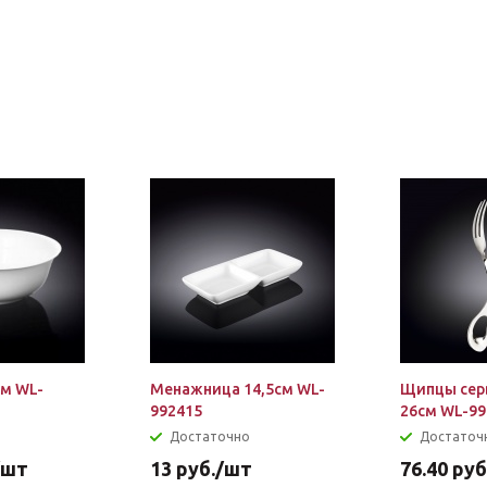
см WL-
Менажница 14,5см WL-
Щипцы сер
992415
26см WL-99
Достаточно
Достаточ
/шт
13
руб.
/шт
76.40
руб