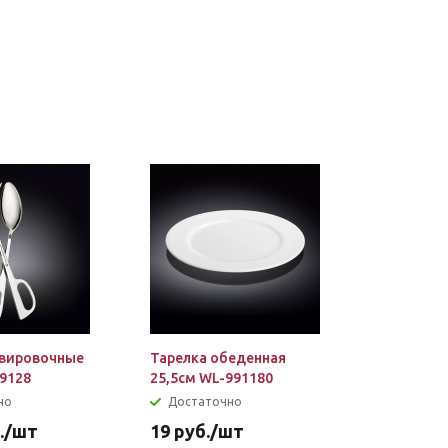
вировочные
Тарелка обеденная
9128
25,5см WL-991180
но
Достаточно
.
/шт
19
руб.
/шт