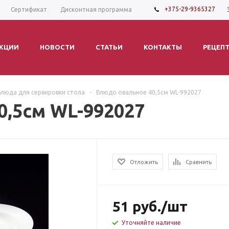
+375-29-9365327
Сертификат
Дисконтная программа
КЦИИ
НОВОСТИ
СТАТЬИ
КОНТАКТЫ
РЕЦЕП
Блюда для сервировки стола
-
Блюдо овальное 40,5см WL-992027
0,5см WL-992027
Отложить
Сравнить
51
руб.
/шт
Уточняйте наличие