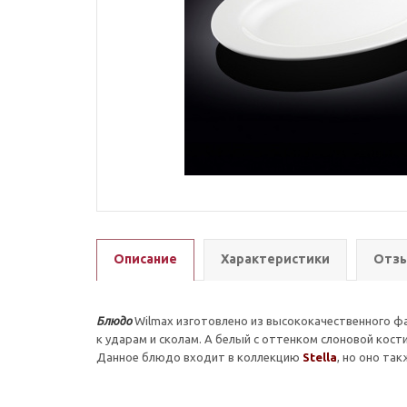
Описание
Характеристики
Отзы
Блюдо
Wilmax изготовлено из высококачественного ф
к ударам и сколам. А белый с оттенком слоновой кос
Данное блюдо входит в коллекцию
S
tella
, но оно та