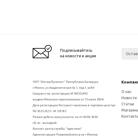
Подписывайтесь
на новости и акции
Компан
ЧУП "ИнтерПрезент" Республика Беларусь
г.Минск, ул.Академическая 6к.1, под.1, каб.9
О нас
Свид-во о гос. регистрации №190552443
Новости
выдано Минским горисполкомом от 15 июля 2004г.
Статьи
Дата регистрации Интернет-магазина в торговом реестре
Магазин
РБ 18.05.2021г. № 510183
Контакт
Режим работы консультанта: пн-пт 09:00-18:00
сб, вс - выходной
Контакт центр службы "одно окно"
Администрация Первомайского р-на г.Минска