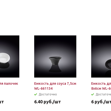
ля палочек
Емкость для соуса 7,5см
Емкость дл
WL-661134
8х6см WL-6
Достаточно
Достаточ
шт
6.40
руб.
/шт
6
руб.
/ш