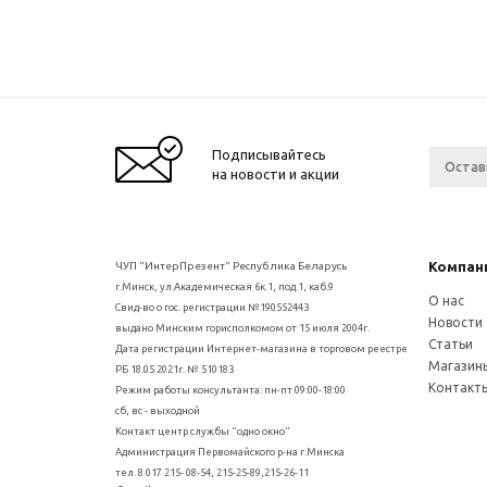
Подписывайтесь
на новости и акции
Компан
ЧУП "ИнтерПрезент" Республика Беларусь
г.Минск, ул.Академическая 6к.1, под.1, каб.9
О нас
Свид-во о гос. регистрации №190552443
Новости
выдано Минским горисполкомом от 15 июля 2004г.
Статьи
Дата регистрации Интернет-магазина в торговом реестре
Магазин
РБ 18.05.2021г. № 510183
Контакт
Режим работы консультанта: пн-пт 09:00-18:00
сб, вс - выходной
Контакт центр службы "одно окно"
Администрация Первомайского р-на г.Минска
тел. 8 017 215- 08-54, 215-25-89,215-26-11