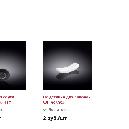
я соуса
Подставка для палочек
61117
WL-996094
но
Достаточно
т
2
руб.
/шт