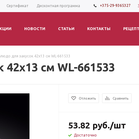
+375-29-9365327
Сертификат
Дисконтная программа
КЦИИ
НОВОСТИ
СТАТЬИ
КОНТАКТЫ
РЕЦЕП
Блюдо для закусок 42х13 см WL-661533
 42х13 см WL-661533
Отложить
Сравнить
53.82
руб.
/шт
Достаточно