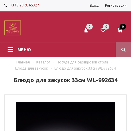
+375-29-9365327
Вход
Регистрация
0
0
0
МЕНЮ
Главная
-
Каталог
-
Посуда для сервировки стола
-
Блюда для закусок
-
Блюдо для закусок 33см WL-992634
Блюдо для закусок 33см WL-992634