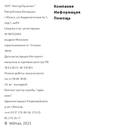
Компания
ЧУП "ИнтерПрезент"
Республика Беларусь
Информация
г.Минск, ул.Академическая 6к.1,
Помощь
под.1, каб.9
Свид-во о гос. регистрации
№190552443
выдано Минским
горисполкомом от 15 июля
2004г.
Дата регистрации Интернет-
магазина в торговом реестре РБ
18.05.2021г. № 510183
Режим работы консультанта:
пн-пт 09:00-18:00
сб, вс - выходной
Контакт центр службы "одно
окно"
Администрация Первомайского
р-на г.Минска
тел. 8 017 215- 08-54, 215-25-
89,215-26-11
© Wilmax, 2025