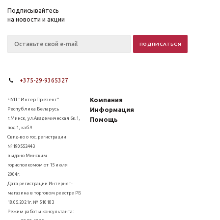
Подписывайтесь
на новости и акции
+375-29-9365327
Компания
ЧУП "ИнтерПрезент"
Республика Беларусь
Информация
г.Минск, ул.Академическая 6к.1,
Помощь
под.1, каб.9
Свид-во о гос. регистрации
№190552443
выдано Минским
горисполкомом от 15 июля
2004г.
Дата регистрации Интернет-
магазина в торговом реестре РБ
18.05.2021г. № 510183
Режим работы консультанта: