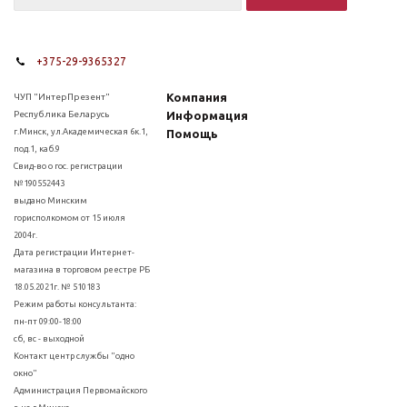
+375-29-9365327
Компания
ЧУП "ИнтерПрезент"
Республика Беларусь
Информация
г.Минск, ул.Академическая 6к.1,
Помощь
под.1, каб.9
Свид-во о гос. регистрации
№190552443
выдано Минским
горисполкомом от 15 июля
2004г.
Дата регистрации Интернет-
магазина в торговом реестре РБ
18.05.2021г. № 510183
Режим работы консультанта:
пн-пт 09:00-18:00
сб, вс - выходной
Контакт центр службы "одно
окно"
Администрация Первомайского