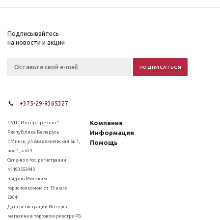
Подписывайтесь
на новости и акции
+375-29-9365327
Компания
ЧУП "ИнтерПрезент"
Республика Беларусь
Информация
г.Минск, ул.Академическая 6к.1,
Помощь
под.1, каб.9
Свид-во о гос. регистрации
№190552443
выдано Минским
горисполкомом от 15 июля
2004г.
Дата регистрации Интернет-
магазина в торговом реестре РБ