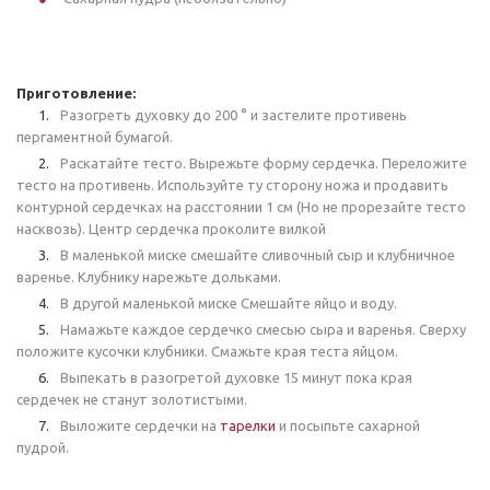
Приготовление:
Разогреть духовку до 200 ° и застелите противень
пергаментной бумагой.
Раскатайте тесто. Вырежьте форму сердечка. Переложите
тесто на противень. Используйте ту сторону ножа и продавить
контурной сердечках на расстоянии 1 см (Но не прорезайте тесто
насквозь). Центр сердечка проколите вилкой
В маленькой миске смешайте сливочный сыр и клубничное
варенье. Клубнику нарежьте дольками.
В другой маленькой миске Смешайте яйцо и воду.
Намажьте каждое сердечко смесью сыра и варенья. Сверху
положите кусочки клубники. Смажьте края теста яйцом.
Выпекать в разогретой духовке 15 минут пока края
сердечек не станут золотистыми.
Выложите сердечки на
тарелки
и посыпьте сахарной
пудрой.