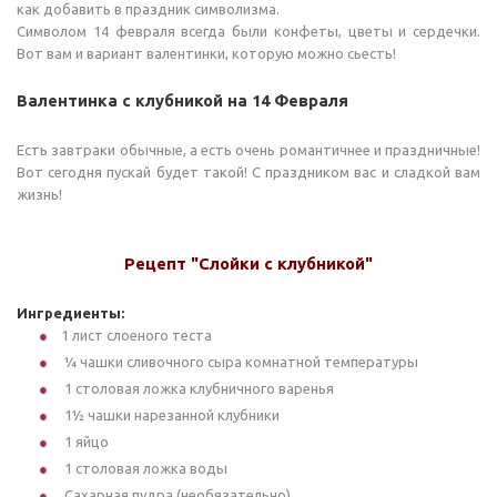
как добавить в праздник символизма.
Символом 14 февраля всегда были конфеты, цветы и сердечки.
Вот вам и вариант валентинки, которую можно сьесть!
Валентинка с клубникой на 14 Февраля
Есть завтраки обычные, а есть очень романтичнее и праздничные!
Вот сегодня пускай будет такой! С праздником вас и сладкой вам
жизнь!
Рецепт "Слойки с клубникой"
Ингредиенты:
1 лист слоеного теста
¼ чашки сливочного сыра комнатной температуры
1 столовая ложка клубничного варенья
1½ чашки нарезанной клубники
1 яйцо
1 столовая ложка воды
Сахарная пудра (необязательно)