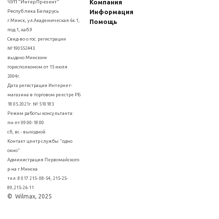
Компания
ЧУП "ИнтерПрезент"
Республика Беларусь
Информация
г.Минск, ул.Академическая 6к.1,
Помощь
под.1, каб.9
Свид-во о гос. регистрации
№190552443
выдано Минским
горисполкомом от 15 июля
2004г.
Дата регистрации Интернет-
магазина в торговом реестре РБ
18.05.2021г. № 510183
Режим работы консультанта:
пн-пт 09:00-18:00
сб, вс - выходной
Контакт центр службы "одно
окно"
Администрация Первомайского
р-на г.Минска
тел. 8 017 215- 08-54, 215-25-
89,215-26-11
© Wilmax, 2025