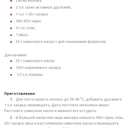
240 мл молока;
2 ч.л. сухих активных дрожжей;
1 ч.л. + 50 г сахара;
360-420 г муки;
1⁄2 ч.л. соли;
1 яйцо;
55 г сливочного масла + для смазывания формочек.
Для начинки:
55 г сливочного масла;
150 г коричневого сахара;
1,5 ч.л. корицы.
Приготовление:
Для теста нагреть молоко до 36-38 °С, добавить дрожжи и
1 ч.л. сахара, перемешать. Дать постоять несколько минут.
Растопить сливочное масло и немного его остудить.
В большой миске или чаше миксера смешать 360 г муки, соль,
50 г сахара, яйцо и растопленное сливочное масло и перемешать