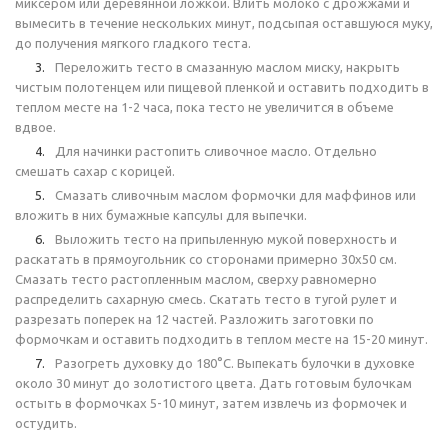
миксером или деревянной ложкой. Влить молоко с дрожжами и
вымесить в течение нескольких минут, подсыпая оставшуюся муку,
до получения мягкого гладкого теста.
Переложить тесто в смазанную маслом миску, накрыть
чистым полотенцем или пищевой пленкой и оставить подходить в
теплом месте на 1-2 часа, пока тесто не увеличится в объеме
вдвое.
Для начинки растопить сливочное масло. Отдельно
смешать сахар с корицей.
Смазать сливочным маслом формочки для маффинов или
вложить в них бумажные капсулы для выпечки.
Выложить тесто на припыленную мукой поверхность и
раскатать в прямоугольник со сторонами примерно 30х50 см.
Смазать тесто растопленным маслом, сверху равномерно
распределить сахарную смесь. Скатать тесто в тугой рулет и
разрезать поперек на 12 частей. Разложить заготовки по
формочкам и оставить подходить в теплом месте на 15-20 минут.
Разогреть духовку до 180°С. Выпекать булочки в духовке
около 30 минут до золотистого цвета. Дать готовым булочкам
остыть в формочках 5-10 минут, затем извлечь из формочек и
остудить.