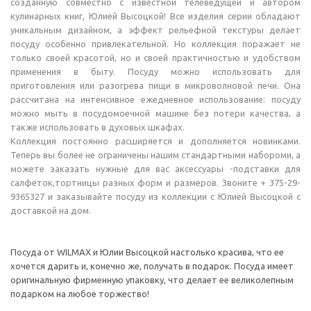
созданную совместно с известной телеведущей и автором
кулинарных книг, Юлией Высоцкой! Все изделия серии обладают
уникальным дизайном, а эффект рельефной текстуры делает
посуду особенно привлекательной. Но коллекция поражает не
только своей красотой, но и своей практичностью и удобством
применения в быту. Посуду можно использовать для
приготовления или разогрева пищи в микроволновой печи. Она
рассчитана на интенсивное ежедневное использование: посуду
можно мыть в посудомоечной машине без потери качества, а
также использовать в духовых шкафах.
Коллекция постоянно расширяется и дополняется новинками.
Теперь вы более не ограничены нашим стандартными набороми, а
можете заказать нужные для вас аксессуары -подставки для
салфеток,тортницы разных форм и размеров. Звоните + 375-29-
9365327 и заказывайте посуду из коллекции с Юлией Высоцкой с
доставкой на дом.
Посуда от WILMAX и Юлии Высоцкой настолько красива, что ее
хочется дарить и, конечно же, получать в подарок. Посуда имеет
оригинальную фирменную упаковку, что делает ее великолепным
подарком на любое торжество!