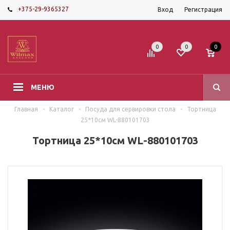
+375-29-9365327
Вход
Регистрация
0
0
0
МЕНЮ
Главная
-
Каталог
-
Посуда для сервировки стола
-
Тортница
25*10см WL-880101703
Тортница 25*10см WL-880101703