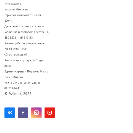
№190552443
выдано Минским
горисполкомом от 15 июля
2004г.
Дата регистрации Интернет-
магазина в торговом реестре РБ
18.05.2021г. № 510183
Режим работы консультанта:
пн-пт 09:00-18:00
сб, вс - выходной
Контакт центр службы "одно
окно"
Администрация Первомайского
р-на г.Минска
тел. 8 017 215- 08-54, 215-25-
89,215-26-11
© Wilmax, 2025