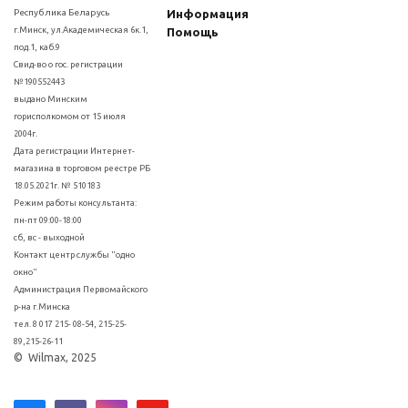
Республика Беларусь
Информация
г.Минск, ул.Академическая 6к.1,
Помощь
под.1, каб.9
Свид-во о гос. регистрации
№190552443
выдано Минским
горисполкомом от 15 июля
2004г.
Дата регистрации Интернет-
магазина в торговом реестре РБ
18.05.2021г. № 510183
Режим работы консультанта:
пн-пт 09:00-18:00
сб, вс - выходной
Контакт центр службы "одно
окно"
Администрация Первомайского
р-на г.Минска
тел. 8 017 215- 08-54, 215-25-
89,215-26-11
© Wilmax, 2025