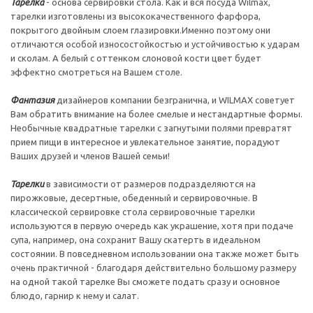
Тарелка
- основа сервировки стола. Как и вся посуда Wilmax,
тарелки изготовлены из высококачественного фарфора,
покрытого двойным слоем глазировки.Именно поэтому они
отличаются особой износостойкостью и устойчивостью к ударам
и сколам. А белый с оттенком слоновой кости цвет будет
эффектно смотреться на Вашем столе.
Фантазия
дизайнеров компании безгранична, и WILMAX советует
Вам обратить внимание на более смелые и нестандартные формы.
Необычные квадратные тарелки с загнутыми полями превратят
прием пищи в интересное и увлекательное занятие, порадуют
Ваших друзей и членов Вашей семьи!
Тарелки
в зависимости от размеров подразделяются на
пирожковые, десертные, обеденный и сервировочные. В
классической сервировке стола сервировочные тарелки
используются в первую очередь как украшение, хотя при подаче
супа, например, она сохранит Вашу скатерть в идеальном
состоянии. В повседневном использовании она также может быть
очень практичной - благодаря действительно большому размеру
на одной такой тарелке Вы сможете подать сразу и основное
блюдо, гарнир к нему и салат.