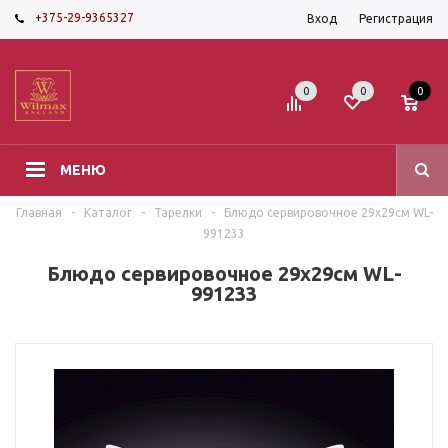
+375-29-9365327
Вход
Регистрация
0
0
0
МЕНЮ
Главная
-
Каталог
-
Тарелки
-
Блюдо сервировочное 29х29см WL-
991233
Блюдо сервировочное 29х29см WL-
991233