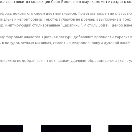
е салатники из коллекции Color Boom, поэтому вы можете создать ко
рфора, покрытого слоем цветной глазури. При этом покрытие глазурью
альна и неповторима. Текстура глазури не ровная, и выполнена в трех р
р, имитирующий стилизованные "царапины". И стиль Spiral - декор нане
рфоровых аналогов. Цветная глазурь добавляет прочности тарелкам и
ь в посудомоечных машинах, ставить в микроволновку и духовой шкаф.
пециально подобран так, чтобы самым удачным образом сочетаться с