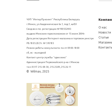
Компан
ЧУП "ИнтерПрезент" Республика Беларусь
г.Минск, ул.Академическая 6к.1, под.1, каб.9
О нас
Свид-во о гос. регистрации №190552443
Новости
выдано Минским горисполкомом от 15 июля 2004г.
Статьи
Дата регистрации Интернет-магазина в торговом реестре
Магазин
РБ 18.05.2021г. № 510183
Контакт
Режим работы консультанта: пн-пт 09:00-18:00
сб, вс - выходной
Контакт центр службы "одно окно"
Администрация Первомайского р-на г.Минска
тел. 8 017 215- 08-54, 215-25-89,215-26-11
© Wilmax, 2025