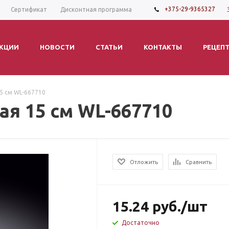
+375-29-9365327
Сертификат
Дисконтная программа
КЦИИ
НОВОСТИ
СТАТЬИ
КОНТАКТЫ
РЕЦЕП
5 см WL-667710
я 15 см WL-667710
Отложить
Сравнить
15.24
руб.
/шт
Достаточно