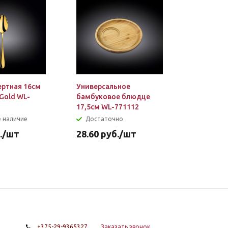
ртная 16см
Универсальное
Чайник и
Gold WL-
бамбуковое блюдце
жаропроч
17,5см WL-771112
термосте
888810
 наличие
Достаточно
Достат
.
/шт
28.60
руб.
/шт
36.30
ру
+375-29-9365327
Заказать звонок