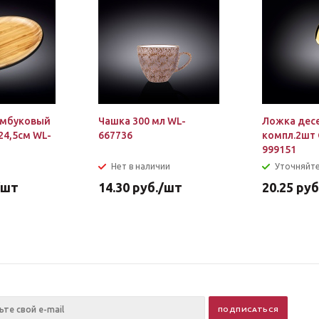
амбуковый
Чашка 300 мл WL-
Ложка десе
24,5см WL-
667736
компл.2шт 
999151
Нет в наличии
Уточняйте
/шт
14.30
руб.
/шт
20.25
руб