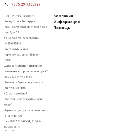
+375-29-9365327
Компания
ЧУП "ИнтерПрезент"
Республика Беларусь
Информация
г.Минск, ул.Академическая 6к.1,
Помощь
под.1, каб.9
Свид-во о гос. регистрации
№190552443
выдано Минским
горисполкомом от 15 июля
2004г.
Дата регистрации Интернет-
магазина в торговом реестре РБ
18.05.2021г. № 510183
Режим работы консультанта:
пн-пт 09:00-18:00
сб, вс - выходной
Контакт центр службы "одно
окно"
Администрация Первомайского
р-на г.Минска
тел. 8 017 215- 08-54, 215-25-
89,215-26-11