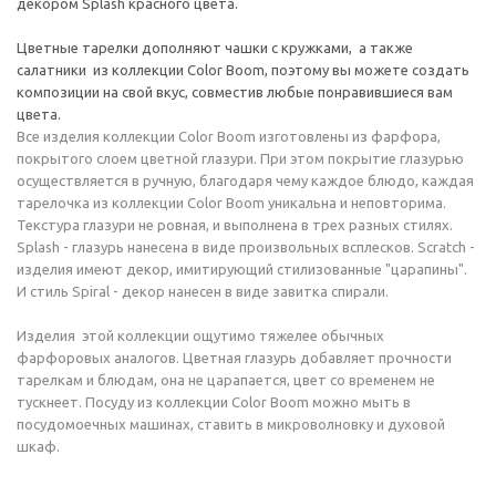
декором Splash красного цвета.
Цветные тарелки дополняют чашки с кружками, а также
салатники из коллекции Color Boom, поэтому вы можете создать
композиции на свой вкус, совместив любые понравившиеся вам
цвета.
Все изделия коллекции Color Boom изготовлены из фарфора,
покрытого слоем цветной глазури. При этом покрытие глазурью
осуществляется в ручную, благодаря чему каждое блюдо, каждая
тарелочка из коллекции Color Boom уникальна и неповторима.
Текстура глазури не ровная, и выполнена в трех разных стилях.
Splash - глазурь нанесена в виде произвольных всплесков. Scratch -
изделия имеют декор, имитирующий стилизованные "царапины".
И стиль Spiral - декор нанесен в виде завитка спирали.
Изделия этой коллекции ощутимо тяжелее обычных
фарфоровых аналогов. Цветная глазурь добавляет прочности
тарелкам и блюдам, она не царапается, цвет со временем не
тускнеет. Посуду из коллекции Color Boom можно мыть в
посудомоечных машинах, ставить в микроволновку и духовой
шкаф.