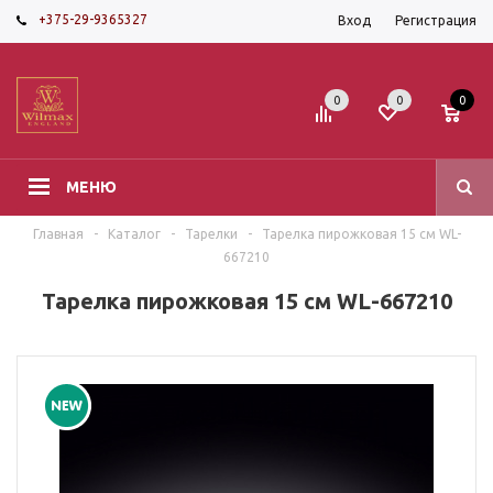
+375-29-9365327
Вход
Регистрация
0
0
0
МЕНЮ
Главная
-
Каталог
-
Тарелки
-
Тарелка пирожковая 15 см WL-
667210
Тарелка пирожковая 15 см WL-667210