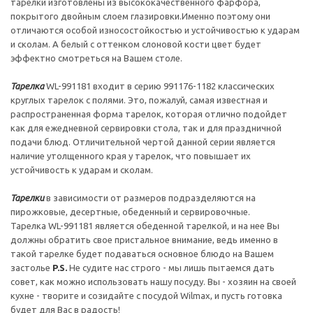
тарелки изготовлены из высококачественного фарфора,
покрытого двойным слоем глазировки.Именно поэтому они
отличаются особой износостойкостью и устойчивостью к ударам
и сколам. А белый с оттенком слоновой кости цвет будет
эффектно смотреться на Вашем столе.
Тарелка
WL-991181 входит в серию 991176-1182 классических
круглых тарелок с полями. Это, пожалуй, самая известная и
распространенная форма тарелок, которая отлично подойдет
как для ежедневной сервировки стола, так и для праздничной
подачи блюд. Отличительной чертой данной серии является
наличие утолщенного края у тарелок, что повышает их
устойчивость к ударам и сколам.
Тарелки
в зависимости от размеров подразделяются на
пирожковые, десертные, обеденный и сервировочные.
Тарелка WL-991181 является обеденной тарелкой, и на нее Вы
должны обратить свое пристальное внимание, ведь именно в
такой тарелке будет подаваться основное блюдо на Вашем
застолье
P.S.
Не судите нас строго - мы лишь пытаемся дать
совет, как можно использовать нашу посуду. Вы - хозяин на своей
кухне - творите и созидайте с посудой Wilmax, и пусть готовка
будет для Вас в радость!