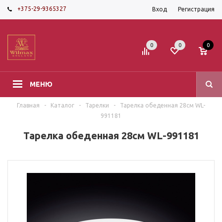
+375-29-9365327
Вход
Регистрация
0
0
0
МЕНЮ
Главная
-
Каталог
-
Тарелки
-
Тарелка обеденная 28см WL-
991181
Тарелка обеденная 28см WL-991181