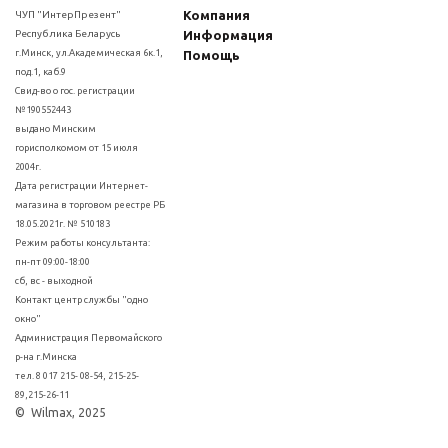
Компания
ЧУП "ИнтерПрезент"
Республика Беларусь
Информация
г.Минск, ул.Академическая 6к.1,
Помощь
под.1, каб.9
Свид-во о гос. регистрации
№190552443
выдано Минским
горисполкомом от 15 июля
2004г.
Дата регистрации Интернет-
магазина в торговом реестре РБ
18.05.2021г. № 510183
Режим работы консультанта:
пн-пт 09:00-18:00
сб, вс - выходной
Контакт центр службы "одно
окно"
Администрация Первомайского
р-на г.Минска
тел. 8 017 215- 08-54, 215-25-
89,215-26-11
© Wilmax, 2025