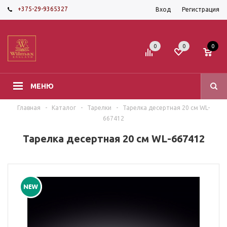
+375-29-9365327
Вход
Регистрация
0
0
0
МЕНЮ
Главная
-
Каталог
-
Тарелки
-
Тарелка десертная 20 см WL-
667412
Тарелка десертная 20 см WL-667412