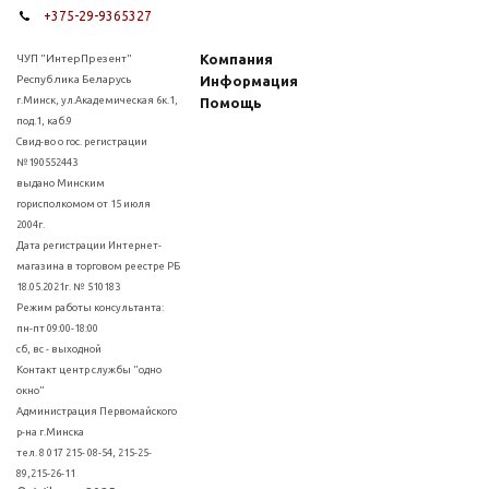
+375-29-9365327
Компания
ЧУП "ИнтерПрезент"
Республика Беларусь
Информация
г.Минск, ул.Академическая 6к.1,
Помощь
под.1, каб.9
Свид-во о гос. регистрации
№190552443
выдано Минским
горисполкомом от 15 июля
2004г.
Дата регистрации Интернет-
магазина в торговом реестре РБ
18.05.2021г. № 510183
Режим работы консультанта:
пн-пт 09:00-18:00
сб, вс - выходной
Контакт центр службы "одно
окно"
Администрация Первомайского
р-на г.Минска
тел. 8 017 215- 08-54, 215-25-
89,215-26-11