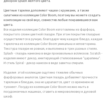
декором Splash желтого цвета.
Цветные тарелки дополняют чашки с кружками, а также
салатники из коллекции Color Boom, поэтому вы можете создать
композиции на свой вкус, совместив любые понравившиеся вам
цвета.
Все изделия коллекции Color Boom изготовлены из фарфора,
покрытого слоем цветной глазури. При этом покрытие глазурью
осуществляется в ручную, благодаря чему каждое блюдо, каждая
тарелочка из коллекции Color Boom уникальна и неповторима.
Текстура глазури не ровная, и выполнена в трех разных стилях.
Splash - глазурь нанесена в виде произвольных всплесков. Scratch -
изделия имеют декор, имитирующий стилизованные "царапины".
И стиль Spiral - декор нанесен в виде завитка спирали.
Изделия этой коллекции ощутимо тяжелее обычных
фарфоровых аналогов. Цветная глазурь добавляет прочности
тарелкам и блюдам, она не царапается, цвет со временем не
тускнеет. Посуду из коллекции Color Boom можно мыть в
посудомоечных машинах, ставить в микроволновку и духовой
шкаф.