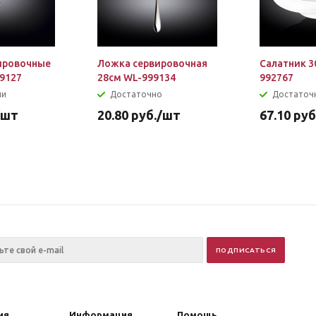
ировочные
Ложка сервировочная
Салатник 3
99127
28см WL-999134
992767
ии
Достаточно
Достаточ
/шт
20.80
руб.
/шт
67.10
руб
ия
Информация
Помощь