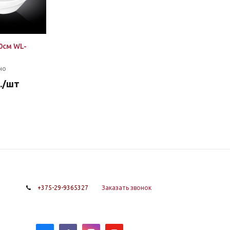
0см WL-
но
.
/шт
+375-29-9365327
Заказать звонок