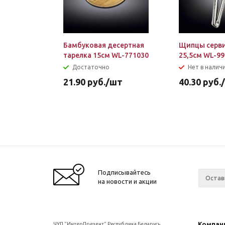
Бамбуковая десертная
Щипцы серв
тарелка 15см WL-771030
25,5см WL-9
Достаточно
Нет в налич
21.90
руб.
/шт
40.30
руб.
Подписывайтесь
на новости и акции
Компан
ЧУП "ИнтерПрезент" Республика Беларусь