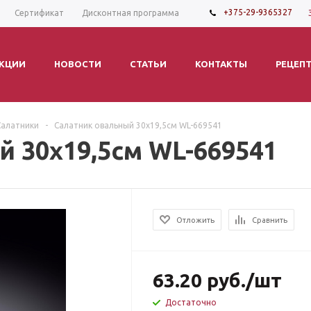
+375-29-9365327
Сертификат
Дисконтная программа
КЦИИ
НОВОСТИ
СТАТЬИ
КОНТАКТЫ
РЕЦЕП
Салатники
-
Салатник овальный 30х19,5см WL-669541
 30х19,5см WL-669541
Отложить
Сравнить
63.20
руб.
/шт
Достаточно