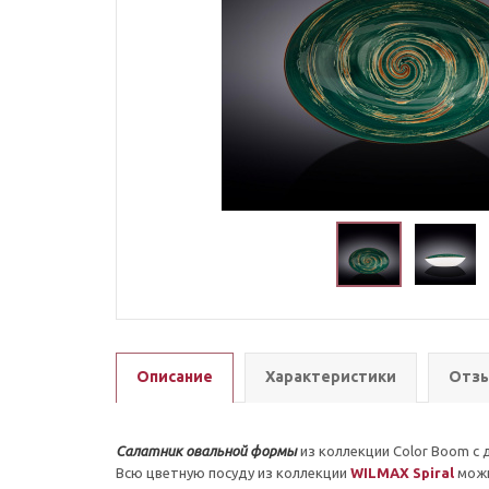
Описание
Характеристики
Отзы
Салатник овальной формы
из коллекции Color Boom с
Всю цветную посуду из коллекции
WILMAX Spiral
мож