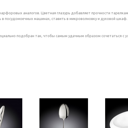
рфоровых аналогов. Цветная глазурь добавляет прочности тарелкам и
ь в посудомоечных машинах, ставить в микроволновку и духовой шкаф.
пециально подобран так, чтобы самым удачным образом сочетаться с