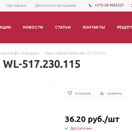
+375-29-9365327
Сертификат
Дисконтная программа
КЦИИ
НОВОСТИ
СТАТЬИ
КОНТАКТЫ
РЕЦЕП
 чая и кофе с блюдцем
-
Пара чайная 200мл WL-517.230.115
 WL-517.230.115
Отложить
Сравнить
36.20
руб.
/шт
Достаточно