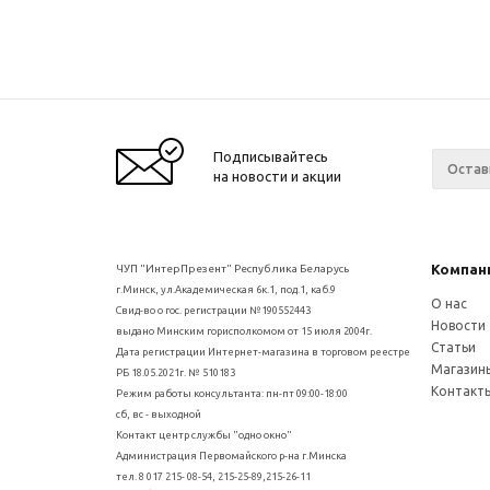
Подписывайтесь
на новости и акции
Компан
ЧУП "ИнтерПрезент" Республика Беларусь
г.Минск, ул.Академическая 6к.1, под.1, каб.9
О нас
Свид-во о гос. регистрации №190552443
Новости
выдано Минским горисполкомом от 15 июля 2004г.
Статьи
Дата регистрации Интернет-магазина в торговом реестре
Магазин
РБ 18.05.2021г. № 510183
Контакт
Режим работы консультанта: пн-пт 09:00-18:00
сб, вс - выходной
Контакт центр службы "одно окно"
Администрация Первомайского р-на г.Минска
тел. 8 017 215- 08-54, 215-25-89,215-26-11