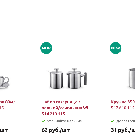
ая 80мл
Набор сахарница с
Кружка 350
15
ложкой/сливочник WL-
517.610.115
514.210.115
Уточняйте наличие
Достаточ
/шт
62
руб.
/шт
31
руб.
/