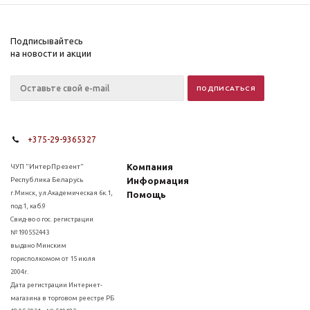
Подписывайтесь
на новости и акции
+375-29-9365327
Компания
ЧУП "ИнтерПрезент"
Республика Беларусь
Информация
г.Минск, ул.Академическая 6к.1,
Помощь
под.1, каб.9
Свид-во о гос. регистрации
№190552443
выдано Минским
горисполкомом от 15 июля
2004г.
Дата регистрации Интернет-
магазина в торговом реестре РБ