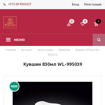
+375-29-9365327
Вход
Регистрация
0
0
0
МЕНЮ
Главная
-
Каталог
-
Аксессуары
-
Кувшины
-
Кувшин 830мл WL-
995039
Кувшин 830мл WL-995039