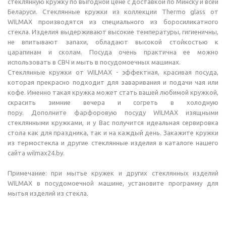
стеклянную кружку по выгодной цене с доставкой по Минску и всей
Беларуси.
Стеклянные
кружки из коллекции Thermo glass от
WILMAX производятся из специального из боросиликатного
стекла. Изделия выдерживают высокие температуры, гигиеничны,
не впитывают запахи, обладают высокой стойкостью к
царапинам и сколам. Посуда очень практична ее можно
использовать в СВЧ и мыть в посудомоечных машинах.
Стеклянные кружки от WILMAX - эффектная, красивая посуда,
которая прекрасно подходит для заваривания и подачи чая или
кофе. Именно такая кружка может стать вашей любимой кружкой,
скрасить зимние вечера и согреть в холодную
пору. Дополните фарфоровую посуду WILMAX изящными
стеклянными кружками, и у Вас получится идеальная сервировка
стола как для праздника, так и на каждый день. Закажите кружки
из термостекла и другие стеклянные изделия в каталоге нашего
сайта wilmax24.by.
Примечание: при мытье кружек и других стеклянных изделий
WILMAX в посудомоечной машине, установите программу для
мытья изделий из стекла.