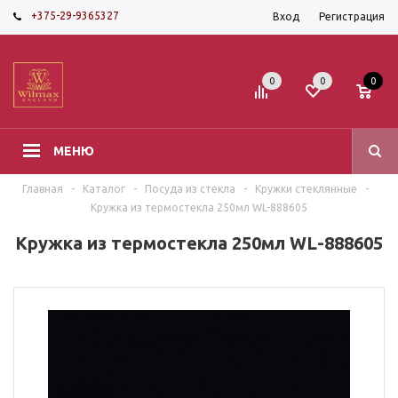
+375-29-9365327
Вход
Регистрация
0
0
0
МЕНЮ
Главная
-
Каталог
-
Посуда из стекла
-
Кружки стеклянные
-
Кружка из термостекла 250мл WL-888605
Кружка из термостекла 250мл WL-888605