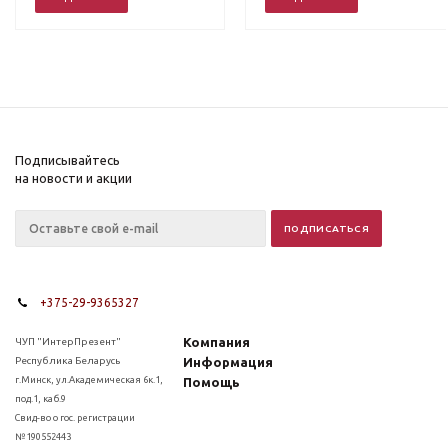
Подписывайтесь
на новости и акции
+375-29-9365327
Компания
ЧУП "ИнтерПрезент"
Республика Беларусь
Информация
г.Минск, ул.Академическая 6к.1,
Помощь
под.1, каб.9
Свид-во о гос. регистрации
№190552443