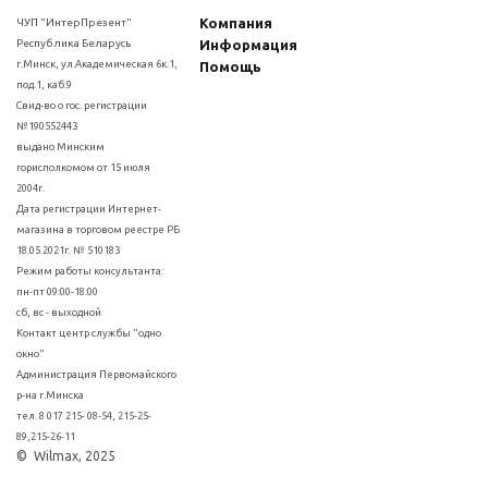
Компания
ЧУП "ИнтерПрезент"
Республика Беларусь
Информация
г.Минск, ул.Академическая 6к.1,
Помощь
под.1, каб.9
Свид-во о гос. регистрации
№190552443
выдано Минским
горисполкомом от 15 июля
2004г.
Дата регистрации Интернет-
магазина в торговом реестре РБ
18.05.2021г. № 510183
Режим работы консультанта:
пн-пт 09:00-18:00
сб, вс - выходной
Контакт центр службы "одно
окно"
Администрация Первомайского
р-на г.Минска
тел. 8 017 215- 08-54, 215-25-
89,215-26-11
© Wilmax, 2025