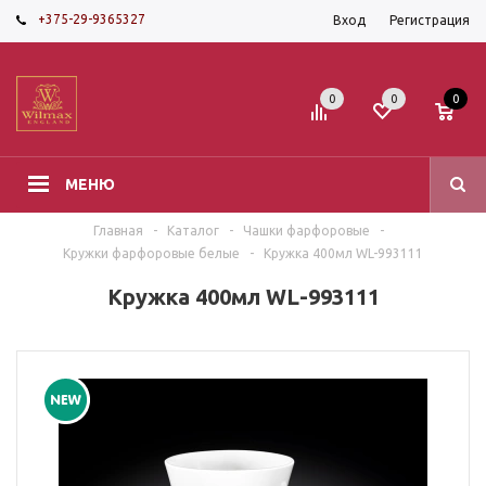
+375-29-9365327
Вход
Регистрация
0
0
0
МЕНЮ
Главная
-
Каталог
-
Чашки фарфоровые
-
Кружки фарфоровые белые
-
Кружка 400мл WL-993111
Кружка 400мл WL-993111