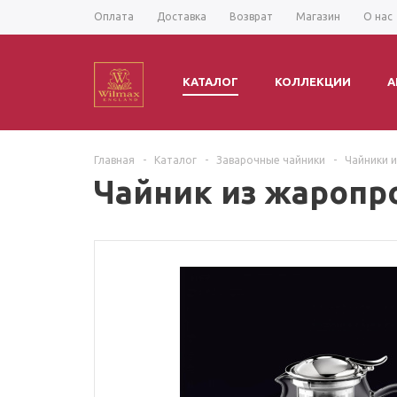
Оплата
Доставка
Возврат
Магазин
О нас
КАТАЛОГ
КОЛЛЕКЦИИ
А
Главная
-
Каталог
-
Заварочные чайники
-
Чайники 
Чайник из жаропр