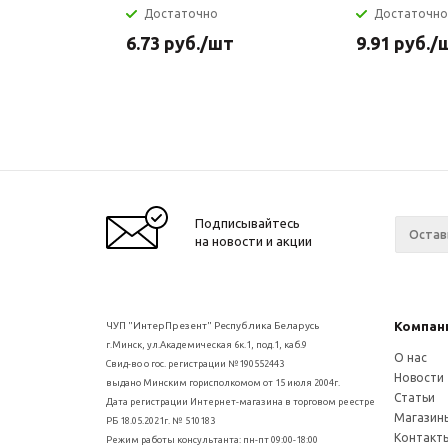
Достаточно
Достаточно
6.73
руб.
/шт
9.91
руб.
/
Подписывайтесь
на новости и акции
Компан
ЧУП "ИнтерПрезент" Республика Беларусь
г.Минск, ул.Академическая 6к.1, под.1, каб.9
О нас
Свид-во о гос. регистрации №190552443
Новости
выдано Минским горисполкомом от 15 июля 2004г.
Статьи
Дата регистрации Интернет-магазина в торговом реестре
Магазин
РБ 18.05.2021г. № 510183
Контакт
Режим работы консультанта: пн-пт 09:00-18:00