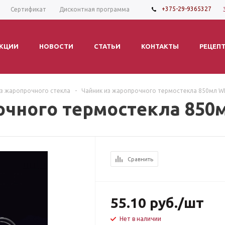
+375-29-9365327
Сертификат
Дисконтная программа
КЦИИ
НОВОСТИ
СТАТЬИ
КОНТАКТЫ
РЕЦЕП
из жаропрочного стекла
-
Чайник из жаропрочного термостекла 850мл W
очного термостекла 850
Сравнить
55.10
руб.
/шт
Нет в наличии