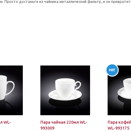
. Просто достаньте из чайника металлический фильтр, и он превратит
л WL-
Пара чайная 220мл WL-
Пара кофей
993009
WL-993175