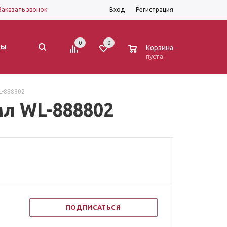
Заказать звонок
Вход
Регистрация
0
0
0
ТЫ
Корзина
пуста
L-888802
мл WL-888802
ПОДПИСАТЬСЯ